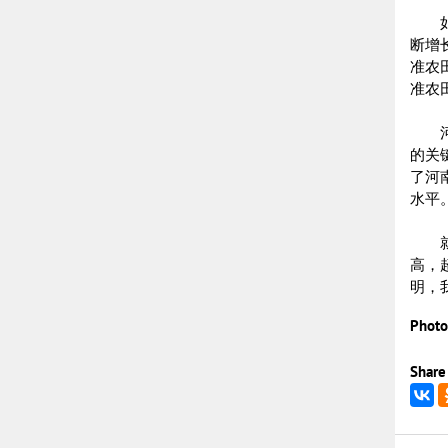
如今
断增
准农田
准农
河南
的关
了河
水平
就在
高，
明，
Photo
Share