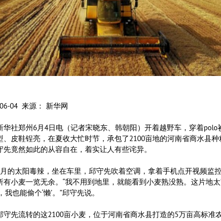
0-06-04 来源： 新华网
社郑州6月4日电（记者宋晓东、韩朝阳）开着越野车，穿着polo
型、皮鞋锃亮，在夏收大忙时节，承包了2100亩地的河南省商水县种
守先竟然如此的从容自在，着实让人有些诧异。
的太阳毒辣，坐在车里，邱守先吹着空调，拿着手机点开视频监
所有小麦一览无余。“我不用到地里，就能看到小麦熟没熟。这片地太
，我也能偷个‘懒’。”邱守先说。
先流转的这2100亩小麦，位于河南省商水县打造的5万亩高标准