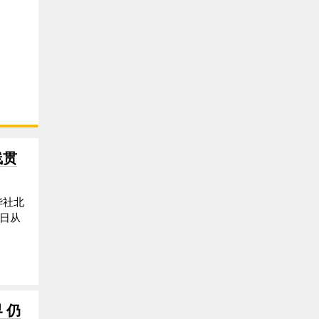
线贯
华社北
2日从
 仍