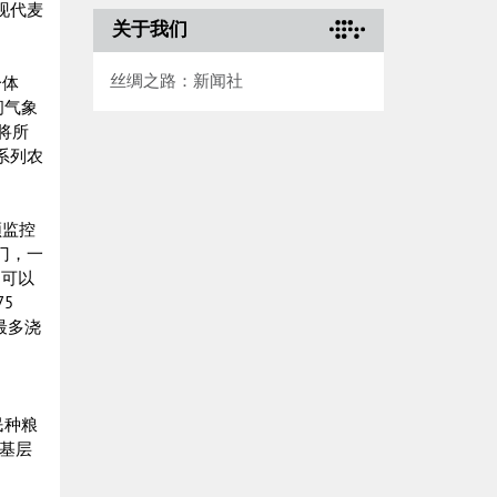
现代麦
关于我们
丝绸之路：新闻社
一体
间气象
将所
系列农
频监控
门，一
，可以
5
最多浇
民种粮
基层