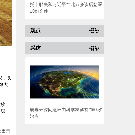
托卡耶夫和习近平在北京会谈后签署
10份文件
观点
采访
衫，头
粮大
控软
病毒来源问题应由科学家解答而非政
‘聪
治家
农田示