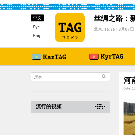
丝绸之路：
中文
Рус
北京, 15:25
|
8月07日
Eng
河
Date: 1
流行的視頻