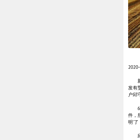
202
新华
发有
户邱
6月
件，
明’了
邱守