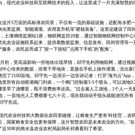
内，现代农业科技和互联网技术的投入，让这里成了一片充满智慧的
片5万亩的高标准农田里，不仅有一流的基础设施，还配有水肥
病虫害监测、智能灌溉、农用直升机等“硬核装备”。这里还建设了田
座，土壤墒情监测站1座，物联网监控20套，通过智能物联网控制中心
代化农业设施联系起来，提供着数据监测、信息发布、田间管理等一
产服务，农民反而成了“按一下按钮”“点两下手机”的“配角”。
初，受高温影响一些地块出现旱情，邱守先利用物联网，通过视
制中心传来的数据，排查干旱地块，直接在手机上操作灌溉，没出家
浇完了2100亩地。邱守先一边演示一边告诉记者：打开“海为云”App
地里所有自动喷灌阀门列表，一个阀门控制着3-5个喷头，可以浇地0.7
哪里旱了浇哪里，既不浪费效率还高。“过去雇人工浇地，1个人一天
亩地，一亩地光人工费都要七八十元，现在我动动手指头就能浇完所有
”邱守先说。
代农业科技和大数据在农田里碰撞，让粮食生产更有‘科技范’，农
松，国家粮食安全也更有保障，这片智慧农田是未来农业的方向。”在
了近30年的商水县农业农村局副局长祁勇看到了希望。