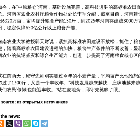
，在“中原粮仓”河南，基础设施完善，高科技进驻的高标准农田
长。河南省农业农村厅粮食作物处处长李军介绍，截至目前，河南建
6320万亩，亩均提升粮食产能150斤，到2025年河南将建成8000
田，稳定保障650亿公斤以上粮食产能。
农业大学教授郭天财说，紧抓高标准农田建设不放松，抓住了粮
键，随着高标准农田建设进程的加快，粮食生产条件的不断改善，显
南农业的抗逆减灾和综合生产能力，也进一步提高了河南粮食核心区
。
前两天，邱守先刚刚实测过今年的小麦产量，平均亩产比他预想
超过了1300斤，又是一个丰收年。“科技发展越来越快，庄稼地越来
我们农民‘偷懒’也能迎丰收。”站在麦地旁，邱守先笑眯了眼。
 source: из открытых источников
 the news: