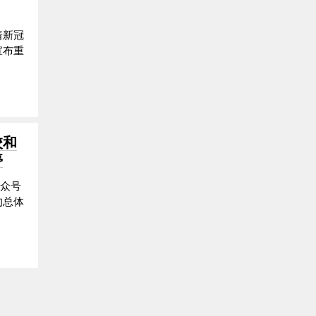
着新冠
宣布重
校和
停
公众号
总体