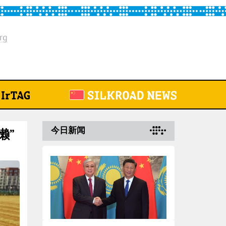
rg
今日新闻
懒”