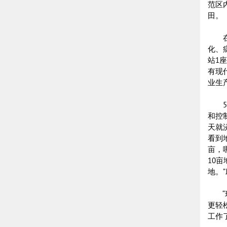
范区
田。
在这
化、
站1
有现
业生
5月
和控
天就
看到
亩，
10
地。
“现
更轻
工作