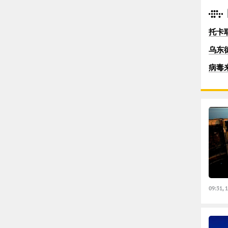
托卡
乌东
病毒
09:31, 