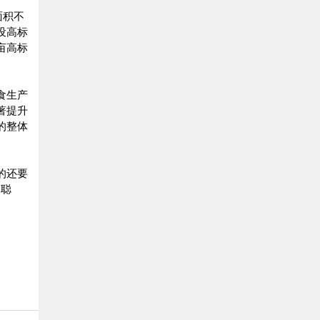
面积不
设高标
万亩高标
食生产
著提升
的整体
的还要
越聪