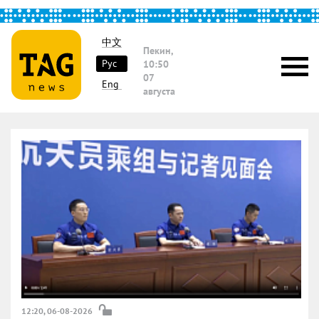
中文
Пекин,
Рус
10:50
07
Eng
августа
12:20, 06-08-2026