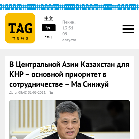
中文
Пекин,
Рус
13:51
09
Eng
августа
В Центральной Азии Казахстан для
КНР – основной приоритет в
сотрудничестве – Ма Синжуй
Дата: 08:47, 31-03-2023.