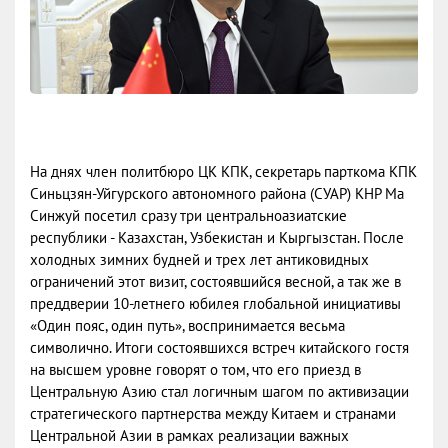
На днях член политбюро ЦК КПК, секретарь парткома КПК
Синьцзян-Уйгурского автономного района (СУАР) КНР Ма
Синжуй посетил сразу три центральноазиатские
республики - Казахстан, Узбекистан и Кыргызстан. После
холодных зимних будней и трех лет антиковидных
ограничений этот визит, состоявшийся весной, а так же в
преддверии 10-летнего юбилея глобальной инициативы
«Один пояс, один путь», воспринимается весьма
символично. Итоги состоявшихся встреч китайского гостя
на высшем уровне говорят о том, что его приезд в
Центральную Азию стал логичным шагом по активизации
стратегического партнерства между Китаем и странами
Центральной Азии в рамках реализации важных