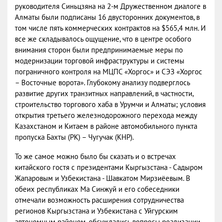
руководителя Синьцзяна на 2-м Дружественном диалоге в
Алматы были подписаны 16 двусторонних документов, в
том числе пять коммерческих контрактов на $565,4 млн. И
все же складывалось ощущение, что в центре особого
внимания сторон были предпринимаемые меры по
модернизации торговой инфраструктуры и системы
пограничного контроля на МЦПС «Хоргос» и СЭЗ «Хоргос
– Восточные ворота». Глубокому анализу подверглось
развитие других транзитных направлений, в частности,
строительство торгового хаба в Урумчи и Алматы; условия
открытия третьего железнодорожного перехода между
Казахстаном и Китаем в районе автомобильного пункта
пропуска Бахты (РК) – Чугучак (КНР).
То же самое можно было бы сказать и о встречах
китайского гостя с президентами Кыргызстана - Садыром
Жапаровым и Узбекистана - Шавкатом Мирзиёевым. В
обеих республиках Ма Синжуй и его собеседники
отмечали возможность расширения сотрудничества
регионов Кыргызстана и Узбекистана с Уйгурским
автономным районом, обсуждались вопросы реализации