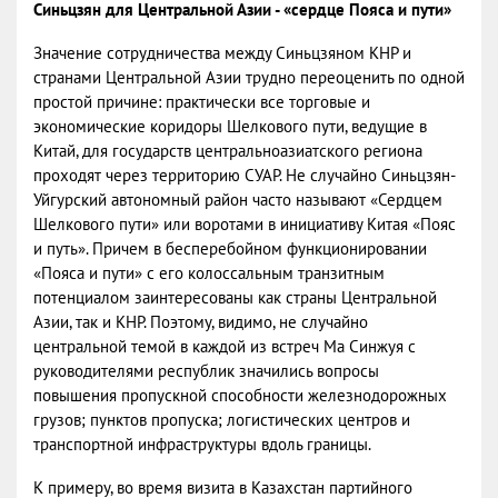
Синьцзян для Центральной Азии - «сердце Пояса и пути»
Значение сотрудничества между Синьцзяном КНР и
странами Центральной Азии трудно переоценить по одной
простой причине: практически все торговые и
экономические коридоры Шелкового пути, ведущие в
Китай, для государств центральноазиатского региона
проходят через территорию СУАР. Не случайно Синьцзян-
Уйгурский автономный район часто называют «Сердцем
Шелкового пути» или воротами в инициативу Китая «Пояс
и путь». Причем в бесперебойном функционировании
«Пояса и пути» с его колоссальным транзитным
потенциалом заинтересованы как страны Центральной
Азии, так и КНР. Поэтому, видимо, не случайно
центральной темой в каждой из встреч Ма Синжуя с
руководителями республик значились вопросы
повышения пропускной способности железнодорожных
грузов; пунктов пропуска; логистических центров и
транспортной инфраструктуры вдоль границы.
К примеру, во время визита в Казахстан партийного