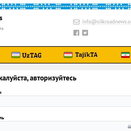
s
info@silkroadnews.o
та
алуйста, авторизуйтесь
н
ль