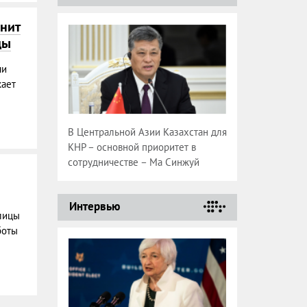
нит
ды
чи
кает
В Центральной Азии Казахстан для
КНР – основной приоритет в
сотрудничестве – Ма Синжуй
Интервью
лицы
боты