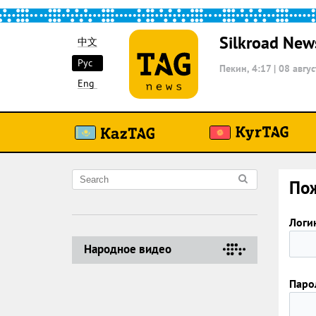
Silkroad New
中文
Рус
Пекин, 4:17
|
08 авгус
Eng
Пож
Логи
Народное видео
Паро