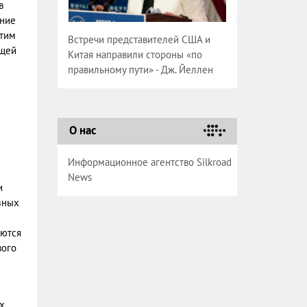
в
дние
отим
Встречи представителей США и
ющей
Китая направили стороны «по
правильному пути» - Дж. Йеллен
О нас
Информационное агентство Silkroad
News
и
зных
аются
вого
х