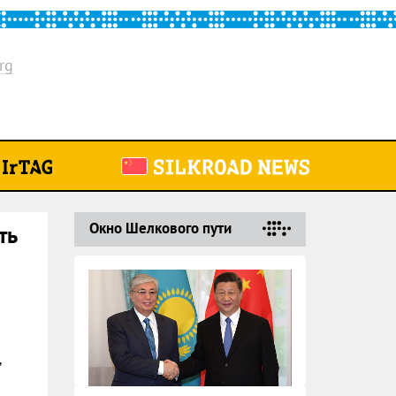
rg
Окно Шелкового пути
ть
,