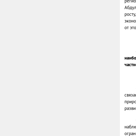
регио
Абдул
росту
эконо
от эт
наибо
частн
связа
приро
разви
наблю
огран