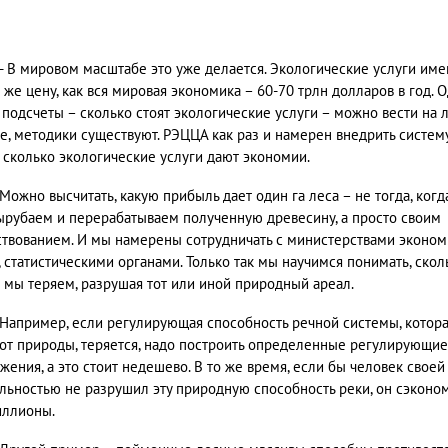
- В мировом масштабе это уже делается. Экологические услуги им
 же цену, как вся мировая экономика – 60-70 трлн долларов в год. 
 подсчеты – сколько стоят экологические услуги – можно вести на
е, методики существуют. РЭЦЦА как раз и намерен внедрить систем
, сколько экологические услуги дают экономии.
Можно высчитать, какую прибыль дает один га леса – не тогда, ког
ырубаем и перерабатываем полученную древесину, а просто своим
твованием. И мы намерены сотрудничать с министерствами эконом
, статистическими органами. Только так мы научимся понимать, скол
 мы теряем, разрушая тот или иной природный ареал.
Например, если регулирующая способность речной системы, котор
от природы, теряется, надо построить определенные регулирующие
жения, а это стоит недешево. В то же время, если бы человек своей
льностью не разрушил эту природную способность реки, он сэконо
иллионы.