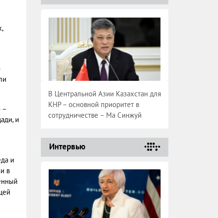
,
о
ли
В Центральной Азии Казахстан для
КНР – основной приоритет в
 –
сотрудничестве – Ма Синжуй
ади, и
Интервью
еда и
и в
енный
щей