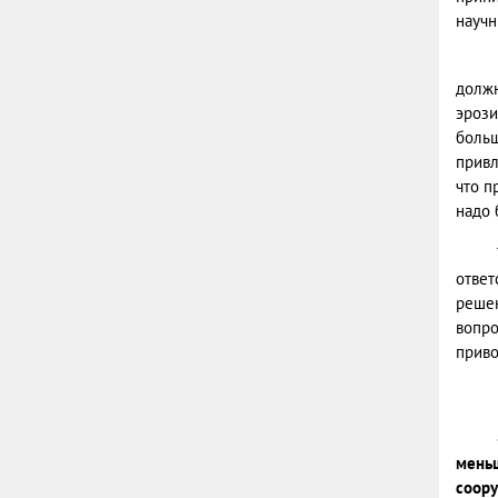
научн
должн
эрози
больш
привл
что п
надо 
ответ
решен
вопро
приво
меньш
соору