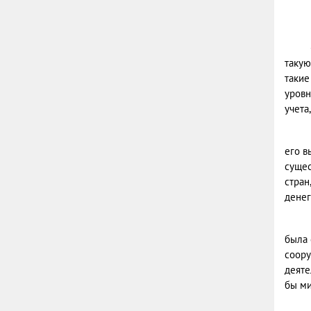
такую
такие
уровн
учета
его в
сущес
стран
денег
была 
соору
деяте
бы м