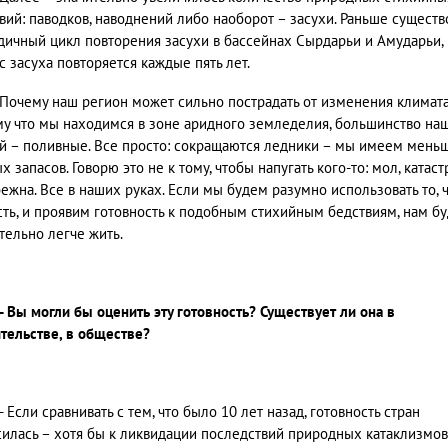
вий: паводков, наводнений либо наоборот – засухи. Раньше существ
дичный цикл повторения засухи в бассейнах Сырдарьи и Амударьи,
с засуха повторяется каждые пять лет.
Почему наш регион может сильно пострадать от изменения климат
у что мы находимся в зоне аридного земледелия, большинство на
й – поливные. Все просто: сокращаются ледники – мы имеем мень
х запасов. Говорю это не к тому, чтобы напугать кого-то: мол, катас
ежна. Все в наших руках. Если мы будем разумно использовать то, ч
сть, и проявим готовность к подобным стихийным бедствиям, нам бу
тельно легче жить.
- Вы могли бы оценить эту готовность? Существует ли она в
тельстве, в обществе?
- Если сравнивать с тем, что было 10 лет назад, готовность стран
илась – хотя бы к ликвидации последствий природных катаклизмов