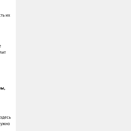
ть их
е
лит
вы,
 здесь
нужно