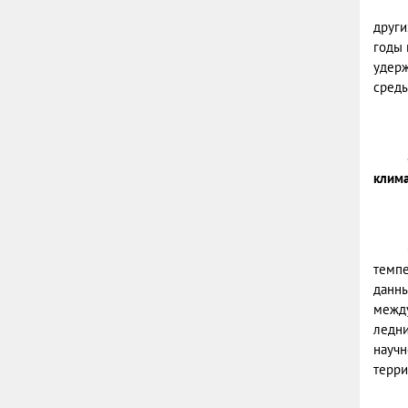
други
годы 
удерж
среды
клима
темпе
данны
между
ледни
научн
терри