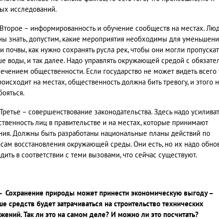
ых исследований.
Второе – информированность и обучение сообществ на местах. Лю
ы знать, допустим, какие мероприятия необходимы для уменьшени
и почвы, как нужно сохранять русла рек, чтобы они могли пропускат
е воды, и так далее. Надо управлять окружающей средой с обязат
ечением общественности. Если государство не может видеть всего 
роисходит на местах, общественность должна бить тревогу, и этого 
бояться.
Третье – совершенствование законодательства. Здесь надо усилива
ственность лиц в правительстве и на местах, которые принимают
ия. Должны быть разработаны национальные планы действий по
сам восстановления окружающей среды. Они есть, но их надо обнов
дить в соответствии с теми вызовами, что сейчас существуют.
- Сохранение природы может принести экономическую выгоду –
е средств будет затрачиваться на строительство технических
жений. Так ли это на самом деле? И можно ли это посчитать?