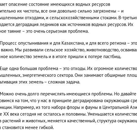
ает опасение состояние имеющихся водных ресурсов
ительно их чистоты, все они довольно сильно загрязнены – и
шленными отходами, и сельскохозяйственными стоками. В-третьих
дается деградация ледников как источников водных ресурсов. Их
ное таяние – это очень серьезная проблема.
Процесс опустынивания и для Казахстана, и для всего региона – эт
 важно. Мы развивали сельское хозяйство, животноводство, осваива
ное количество земель и в итоге пришли к потере пастбищ.
Еще одна большая проблема – это отходы. Их огромное количество
шленных, энергетического сектора. Они занимают обширные площ
ьтивация этих земель – сложная задача.
Можно очень долго перечислять имеющиеся проблемы. Но давайте
овимся на том, что у нас в принципе деградирована окружающая ср
нкции. Например, из того набора флоры и фауны в Центральной Ази
е ХХ века сегодня не осталось и половины. Уменьшается количеств
в растений и животных, меняется качественный, структура окружаю
 становится менее гибкой.