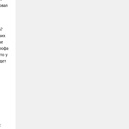
овал
а?
ших
ше
трофа
то у
дет
: