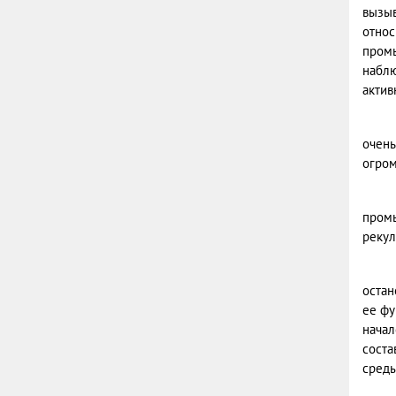
вызыв
относ
промы
наблю
актив
очень
огром
промы
рекул
остан
ее фу
начал
соста
среды