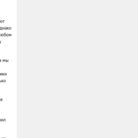
еют
Однако
 любом
у
да мы
ики
ько
ая
мил