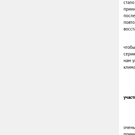
стало
прини
после
повто
восст
чтобы
серии
нам у
клима
участ
очень
прини