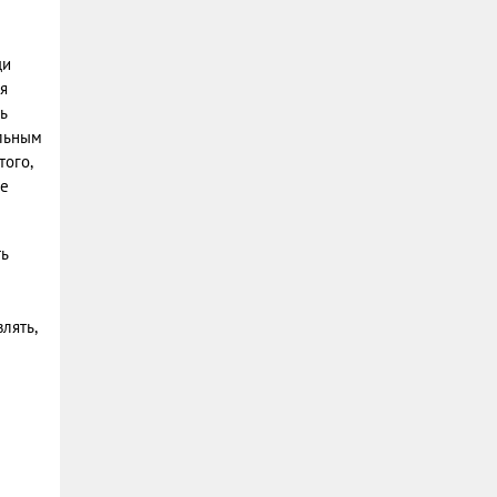
ди
я
ь
ельным
того,
не
ть
лять,