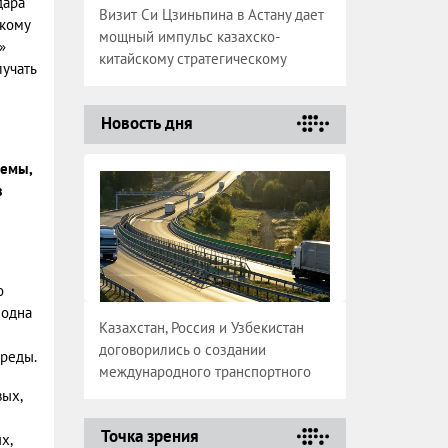
дара
Визит Си Цзиньпина в Астану дает
скому
мощный импульс казахско-
»
китайскому стратегическому
учать
партнерству
Новость дня
лемы,
в
о
 одна
Казахстан, Россия и Узбекистан
договорились о создании
среды.
международного транспортного
коридора
вых,
Точка зрения
х,