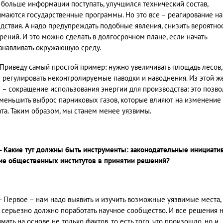
 больше информации поступать, улучшился технический состав,
маются государственные программы. Но это все – реагирование на
дствия. А надо предупреждать подобные явления, снизить вероятнос
рений. И это можно сделать в долгосрочном плане, если начать
анавливать окружающую среду.
Приведу самый простой пример: нужно увеличивать площадь лесов,
 регулировать неконтролируемые паводки и наводнения. Из этой ж
 – сокращение использования энергии для производства: это позво
меньшить выброс парниковых газов, которые влияют на изменение
та. Таким образом, мы станем менее уязвимы.
- Какие тут должны быть инструменты: законодательные инициати
ие общественных институтов в принятии решений?
- Первое – нам надо выявить и изучить возможные уязвимые места,
 серьезно должно поработать научное сообщество. И все решения 
мать на основе не только фактов, то есть того, что произошло, но и