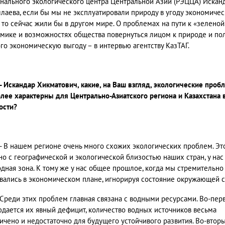
нального экологического центра Центральной Азии (РЭЦЦА) Искан
лаева, если бы мы не эксплуатировали природу в угоду экономиче
, то сейчас жили бы в другом мире. О проблемах на пути к «зеленой
мике и возможностях общества повернуться лицом к природе и пол
ого экономическую выгоду – в интервью агентству КазТАГ.
- Искандар Хикматович, какие, на Ваш взгляд, экологические проб
лее характерны для Центрально-Азиатского региона и Казахстана 
ости?
- В нашем регионе очень много схожих экологических проблем. Эт
но с географической и экологической близостью наших стран, у нас
дная зона. К тому же у нас общее прошлое, когда мы стремительно
вались в экономическом плане, игнорируя состояние окружающей 
Среди этих проблем главная связана с водными ресурсами. Во-пер
дается их явный дефицит, количество водных источников весьма
ичено и недостаточно для будущего устойчивого развития. Во-вторы