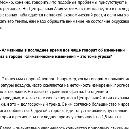
Можно, конечно, говорить, что подобные проблемы присутствуют и 
х регионах. Но Центральная Азия уязвима в том плане, что в после
в странах наблюдается неплохой экономический рост, и если мы х
ать его темпы, нам надо обращать внимание на состояние окружа
.
- Алматинцы в последнее время все чаще говорят об изменении
та в городе. Климатические изменения – это тоже угроза?
- Это весьма спорный вопрос. Например, когда говорят о повышени
ратуры воздуха, часто ссылаются на неточность измерений, прогно
х и так далее. Но давайте сравнивать факты. По оценке и
народных, и казахстанских экспертов в Центральной Азии сокращ
ки, и это – долгосрочный тренд. С ним согласно большинство миро
ого сообщества. С другой стороны, идет опустынивание, пустынные
тории в регионе за последнее время увеличились на 1,5 млн га.
Далее – значительно увеличилось количество природных стихийны