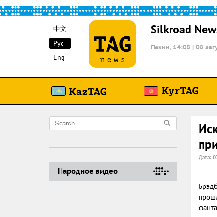
Silkroad New
中文
Рус
Пекин, 14:08
|
08 авг
Eng
Иск
при
Дата: 0
Народное видео
Брэдб
прошл
фанта