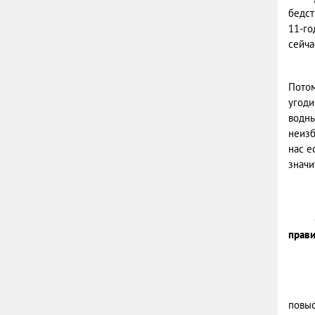
бедст
11-го
сейча
Потом
угоди
водны
неизб
нас е
значи
прави
повыс