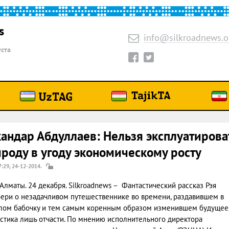
s
info@silkroadnews.o
уста
андар Абдуллаев: Нельзя эксплуатирова
роду в угоду экономическому росту
7:29, 24-12-2014.
Алматы. 24 декабря. Silkroadnews – Фантастический рассказ Рэя
ери о незадачливом путешественнике во времени, раздавившем в
ом бабочку и тем самым коренным образом изменившем будущее
стика лишь отчасти. По мнению исполнительного директора