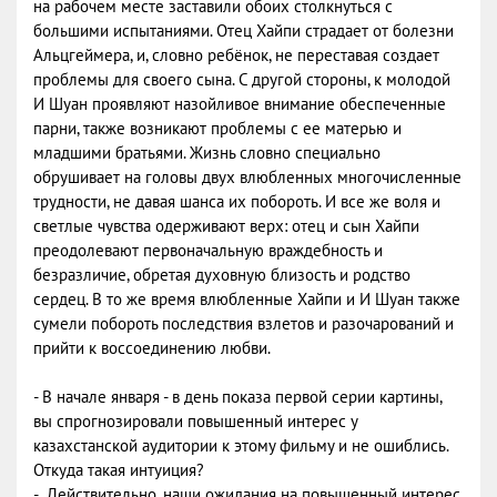
на рабочем месте заставили обоих столкнуться с
большими испытаниями. Отец Хайпи страдает от болезни
Альцгеймера, и, словно ребёнок, не переставая создает
проблемы для своего сына. С другой стороны, к молодой
И Шуан проявляют назойливое внимание обеспеченные
парни, также возникают проблемы с ее матерью и
младшими братьями. Жизнь словно специально
обрушивает на головы двух влюбленных многочисленные
трудности, не давая шанса их побороть. И все же воля и
светлые чувства одерживают верх: отец и сын Хайпи
преодолевают первоначальную враждебность и
безразличие, обретая духовную близость и родство
сердец. В то же время влюбленные Хайпи и И Шуан также
сумели побороть последствия взлетов и разочарований и
прийти к воссоединению любви.
- В начале января - в день показа первой серии картины,
вы спрогнозировали повышенный интерес у
казахстанской аудитории к этому фильму и не ошиблись.
Откуда такая интуиция?
- Действительно, наши ожидания на повышенный интерес