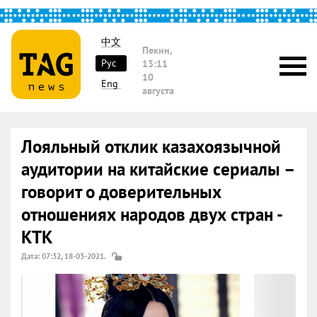
中文
Пекин,
Рус
13:11
10
Eng
августа
Лояльный отклик казахоязычной
аудитории на китайские сериалы –
говорит о доверительных
отношениях народов двух стран -
КТК
Дата: 07:32, 18-03-2021.