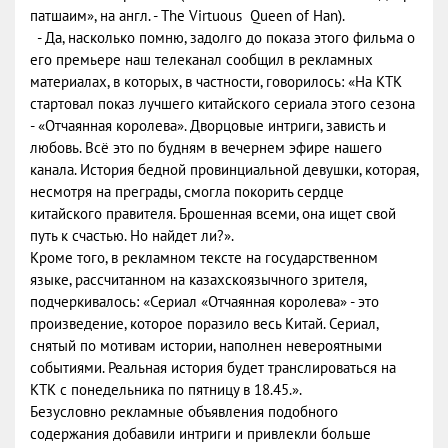
патшаим», на англ. - The Virtuous Queen of Han).
- Да, насколько помню, задолго до показа этого фильма о
его премьере наш телеканал сообщил в рекламных
материалах, в которых, в частности, говорилось: «На КТК
стартовал показ лучшего китайского сериала этого сезона
- «Отчаянная королева». Дворцовые интриги, зависть и
любовь. Всё это по будням в вечернем эфире нашего
канала. История бедной провинциальной девушки, которая,
несмотря на преграды, смогла покорить сердце
китайского правителя. Брошенная всеми, она ищет свой
путь к счастью. Но найдет ли?».
Кроме того, в рекламном тексте на государственном
языке, рассчитанном на казахскоязычного зрителя,
подчеркивалось: «Сериал «Отчаянная королева» - это
произведение, которое поразило весь Китай. Сериал,
снятый по мотивам истории, наполнен невероятными
событиями. Реальная история будет транслироваться на
КТК с понедельника по пятницу в 18.45.».
Безусловно рекламные объявления подобного
содержания добавили интриги и привлекли больше