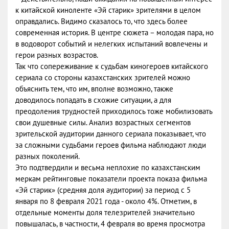
к китайской киноленте «Эй старик» зрителями в целом
оправдались. Видимо сказалось то, что здесь более
современная история. В центре сюжета – молодая пара, но
в водоворот событий и нелегких испытаний вовлечены и
герои разных возрастов.
Так что сопереживание к судьбам киногероев китайского
сериала со стороны казахстанских зрителей можно
объяснить тем, что им, вполне возможно, также
доводилось попадать в схожие ситуации, а для
преодоления трудностей приходилось тоже мобилизовать
свои душевные силы. Анализ возрастных сегментов
зрительской аудитории данного сериала показывает, что
за сложными судьбами героев фильма наблюдают люди
разных поколений.
Это подтвердили и весьма неплохие по казахстанским
меркам рейтинговые показатели проекта показа фильма
«Эй старик» (средняя доля аудитории) за период с 5
января по 8 февраля 2021 года - около 4%. Отметим, в
отдельные моменты доля телезрителей значительно
повышалась, в частности, 4 февраля во время просмотра