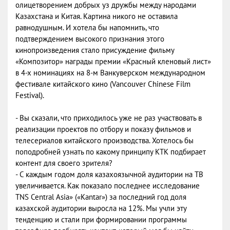
олицетворением добрых уз дружбы между народами
Казахстана и Китая. Картина никого не оставила
равнодушным. И хотела бы напомнить, что
подтверждением высокого признания этого
кинопроизведения стало присуждение фильму
«Композитор» награды премии «Красный кленовый лист»
в 4-х номинациях на 8-м Ванкуверском международном
фестивале китайского кино (Vancouver Chinese Film
Festival).
- Вы сказали, что приходилось уже не раз участвовать в
реализации проектов по отбору и показу фильмов и
телесериалов китайского производства. Хотелось бы
поподробней узнать по какому принципу КТК подбирает
контент для своего зрителя?
- С каждым годом доля казахоязычной аудитории на ТВ
увеличивается. Как показало последнее исследование
TNS Central Asia» («Kantar») за последний год доля
казахской аудитории выросла на 12%. Мы учли эту
тенденцию и стали при формировании программы