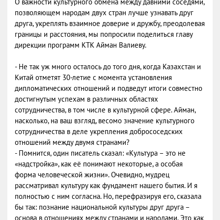
О важности культурного обмена между давними соседями,
позволяющем народам двух стран лучше узнавать друг
друга, укреплять взаимное доверие и дружбу, преодолевая
границы и расстояния, мы попросили поделиться главу
дирекции программ КТК Айман Валиеву.
- Не так уж много осталось до того дня, когда Казахстан и
Китай отметят 30-летие с момента установления
дипломатических отношений и подведут итоги совместно
достигнутым успехам в различных областях
сотрудничества, в том числе в культурной сфере. Айман,
насколько, на ваш взгляд, весомо значение культурного
сотрудничества в деле укрепления добрососедских
отношений между двумя странами?
- Помнится, один писатель сказал: «Культура – это не
«надстройка», как её понимают некоторые, а особая
форма человеческой жизни». Очевидно, мудрец
рассматривал культуру как фундамент нашего бытия. И я
полностью с ним согласна. Но, перефразируя его, сказала
бы так: познание национальной культуры друг друга –
основа в отношениях между странами и народами. Это как