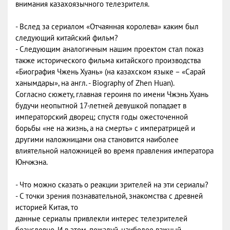
внимания казахоязычного телезрителя.
- Вслед за сериалом «Отчаянная королева» каким был
следующий китайский фильм?
- Следующим аналогичным нашим проектом стал показ
также исторического фильма китайского производства
«Биография Чжень Хуань» (на казахском языке – «Сарай
ханымдары», на англ. - Biography of Zhen Huan).
Согласно сюжету, главная героиня по имени Чжэнь Хуань
будучи неопытной 17-летней девушкой попадает в
императорский дворец; спустя годы ожесточенной
борьбы «не на жизнь, а на смерть» с императрицей и
другими наложницами она становится наиболее
влиятельной наложницей во время правления императора
Юнчжэна.
- Что можно сказать о реакции зрителей на эти сериалы?
- С точки зрения познавательной, знакомства с древней
историей Китая, то
данные сериалы привлекли интерес телезрителей
безусловно. И в этом, пожалуй, наиболее важный