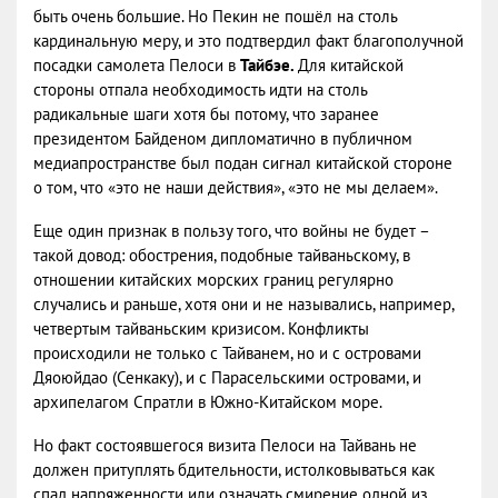
быть очень большие. Но Пекин не пошёл на столь
кардинальную меру, и это подтвердил факт благополучной
посадки самолета Пелоси в
Тайбэе.
Для китайской
стороны отпала необходимость идти на столь
радикальные шаги хотя бы потому, что заранее
президентом Байденом дипломатично в публичном
медиапространстве был подан сигнал китайской стороне
о том, что «это не наши действия», «это не мы делаем».
Еще один признак в пользу того, что войны не будет –
такой довод: обострения, подобные тайваньскому, в
отношении китайских морских границ регулярно
случались и раньше, хотя они и не назывались, например,
четвертым тайваньским кризисом. Конфликты
происходили не только с Тайванем, но и с островами
Дяоюйдао (Сенкаку), и с Парасельскими островами, и
архипелагом Спратли в Южно-Китайском море.
Но факт состоявшегося визита Пелоси на Тайвань
не
должен
притуплять бдительности, истолковываться как
спад напряженности или означать смирение одной из