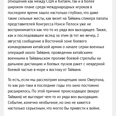
отношений как между США и Китаем, так и в более
широком плане среди международных игроков в
последнее время зашло настолько глубоко, что даже
такие сильные жесты, как визит на Тайвань спикера палаты
представителей Конгресса Нэнси Пелоси уже не
воспринимается как что-то из ряда вон выходящее. Также,
как и последовавшее вслед за этим (в тот же вечер, 2
августа) сообщение в Восточной зоне боевого
командования китайской армии о начале серии военных
операций около Тайваня; проведении китайскими
военными в Тайваньском проливе боевой стрельбы на
дальнюю дистанцию и боевых пусков ракет с неядерной
боевой частью в море к востоку от Тайваня.
То есть, если мы рассмотрим концепцию окно Овертона,
то как раз-таки в последние годы это окно постоянно
расширялось. По этой причине происходящее (вокруг
Тайваня) не выглядит чем-то из ряда вон выходящим.
Событие, конечно необычное, но оно не кажется
настолько серьезным, что могло бы привести к войне.