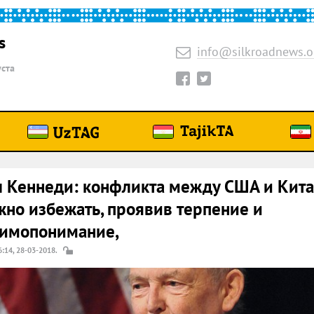
s
info@silkroadnews.o
уста
 Кеннеди: конфликта между США и Кит
но избежать, проявив терпение и
аимопонимание,
6:14, 28-03-2018.