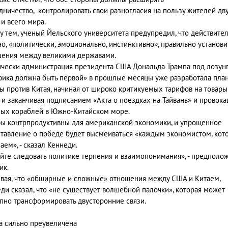
дничество, контролировать свои разногласия на пользу жителей дв
 и всего мира.
 тем, ученый Йельского университета предупредил, что действите
о, «политически, эмоционально, инстинктивно», правильно установи
ения между великими державами.
чески администрация президента США Дональда Трампа под лозун
ика должна быть первой» в прошлые месяцы уже разработала пла
ы против Китая, начиная от широко критикуемых тарифов на товары
 и заканчивая подписанием «Акта о поездках на Тайвань» и провок
ых кораблей в Южно-Китайском море.
ы контрпродуктивны для американской экономики, и упрощенное
тавление о победе будет высмеиваться «каждым экономистом, кот
аем», - сказал Кеннеди.
йте следовать политике терпения и взаимопонимания», - предполо
ик.
вая, что «обширные и сложные» отношения между США и Китаем,
ди сказал, что «не существует волшебной палочки», которая может
пно трансформировать двусторонние связи.
а сильно преувеличена