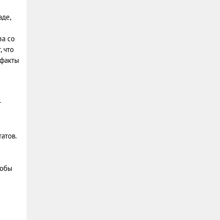
аде,
за со
 что
 факты
т
атов.
тобы
л