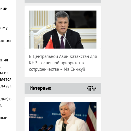
тний
ному
ежном
В Центральной Азии Казахстан для
ания
КНР – основной приоритет в
.
сотрудничестве – Ма Синжуй
м из
ляется
да да,
Интервью
дов)»,
,
нные