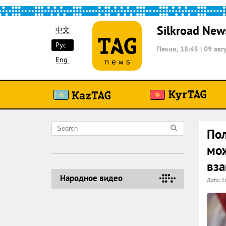
Silkroad New
中文
Рус
Пекин, 18:45
|
09 авг
Eng
Пол
мож
вз
Народное видео
Дата: 1