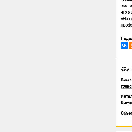
эконо
что я
«На м
профе
Подел
Казах
транс
Интел
Китая
Объем