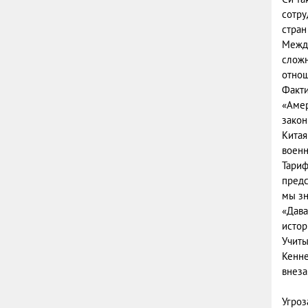
сотру
стран
Между
сложн
отнош
Факти
«Амер
закон
Китая
военн
Тариф
предс
мы зн
«Дава
истор
Учиты
Кенне
внеза
Угроз