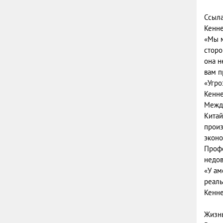
Ссыла
Кенне
«Мы м
сторо
она н
вам п
«Угро
Кенне
Между
Китай
произ
эконо
Профе
недов
«У ам
реаль
Кенне
Жизнь