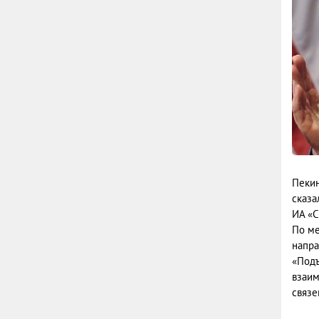
Пекин
сказа
ИА «С
По ме
напра
«Подъ
взаим
связе