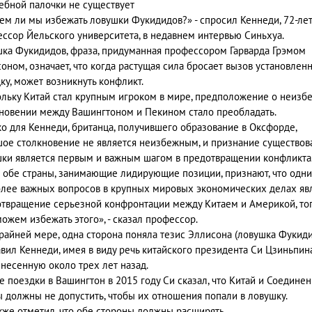
бной палочки не существует
м ли мы избежать ловушки Фукидидов?» - спросил Кеннеди, 72-ле
ссор Йельского университета, в недавнем интервью Синьхуа.
ка Фукидидов, фраза, придуманная профессором Гарварда Грэмом
оном, означает, что когда растущая сила бросает вызов установлен
ку, может возникнуть конфликт.
льку Китай стал крупным игроком в мире, предположение о неизб
новении между Вашингтоном и Пекином стало преобладать.
о для Кеннеди, британца, получившего образование в Оксфорде,
ое столкновение не является неизбежным, и признание существов
ки является первым и важным шагом в предотвращении конфликта
 обе страны, занимающие лидирующие позиции, признают, что одни
лее важных вопросов в крупных мировых экономических делах яв
твращение серьезной конфронтации между Китаем и Америкой, тог
ожем избежать этого», - сказал профессор.
райней мере, одна сторона поняла тезис Эллисона (ловушка Фукиди
авил Кеннеди, имея в виду речь китайского президента Си Цзиньпина
несенную около трех лет назад.
е поездки в Вашингтон в 2015 году Си сказал, что Китай и Соедине
 должны не допустить, чтобы их отношения попали в ловушку.
кже отметил, что обе стороны должны расширять