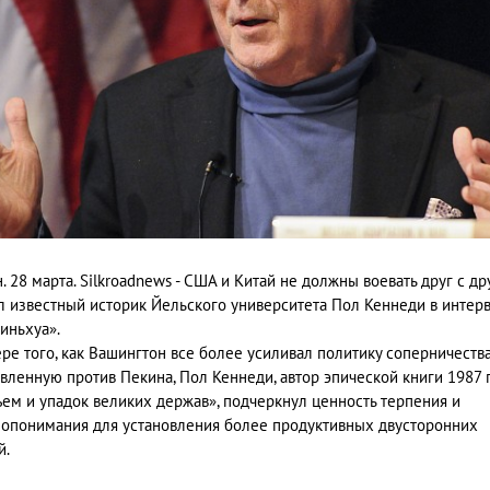
. 28 марта. Silkroadnews - США и Китай не должны воевать друг с др
л известный историк Йельского университета Пол Кеннеди в интер
иньхуа».
ре того, как Вашингтон все более усиливал политику соперничества
вленную против Пекина, Пол Кеннеди, автор эпической книги 1987 
ем и упадок великих держав», подчеркнул ценность терпения и
опонимания для установления более продуктивных двусторонних
й.