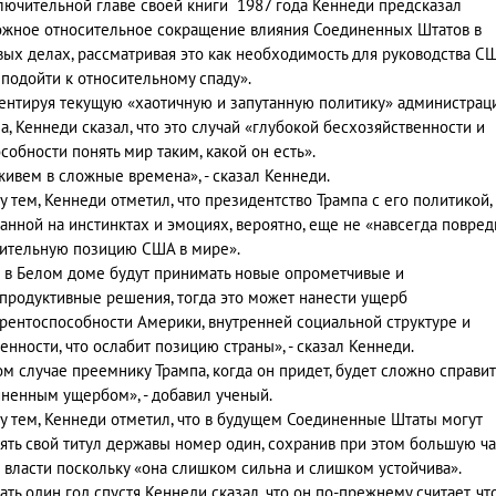
лючительной главе своей книги 1987 года Кеннеди предсказал
жное относительное сокращение влияния Соединенных Штатов в
ых делах, рассматривая это как необходимость для руководства СШ
подойти к относительному спаду».
нтируя текущую «хаотичную и запутанную политику» администрац
а, Кеннеди сказал, что это случай «глубокой бесхозяйственности и
собности понять мир таким, какой он есть».
ивем в сложные времена», - сказал Кеннеди.
 тем, Кеннеди отметил, что президентство Трампа с его политикой,
анной на инстинктах и эмоциях, вероятно, еще не «навсегда повре
ительную позицию США в мире».
 в Белом доме будут принимать новые опрометчивые и
продуктивные решения, тогда это может нанести ущерб
рентоспособности Америки, внутренней социальной структуре и
енности, что ослабит позицию страны», - сказал Кеннеди.
ом случае преемнику Трампа, когда он придет, будет сложно справит
ненным ущербом», - добавил ученый.
 тем, Кеннеди отметил, что в будущем Соединенные Штаты могут
ять свой титул державы номер один, сохранив при этом большую ча
 власти поскольку «она слишком сильна и слишком устойчива».
ать один год спустя Кеннеди сказал, что он по-прежнему считает, чт