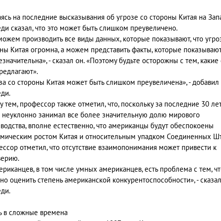
ясь на последние высказывания об угрозе со стороны Китая на Зап
ди сказал, что это может быть слишком преувеличено.
ожем производить все виды данных, которые показывают, что угро
ны Китая огромна, а можем представить факты, которые показывают,
езначительна», - сказал он. «Поэтому будьте осторожны с тем, какие
редлагают».
за со стороны Китая может быть слишком преувеличена», - добавил
ди.
 тем, профессор также отметил, что, поскольку за последние 30 ле
 неуклонно занимал все более значительную долю мирового
водства, вполне естественно, что американцы будут обеспокоены
мическим ростом Китая и относительным упадком Соединенных Шт
ссор отметил, что отсутствие взаимопонимания может привести к
ерию.
ериканцев, в том числе умных американцев, есть проблема с тем, ч
но оценить степень американской конкурентоспособности», - сказа
ди.
 в сложные времена