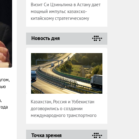
Визит Си Цзиньпина в Астану дает
мощный импульс казахско-
китайскому стратегическому
партнерству
Новость дня
угом,
вью
,
Казахстан, Россия и Узбекистан
года
договорились о создании
международного транспортного
коридора
Точка зрения