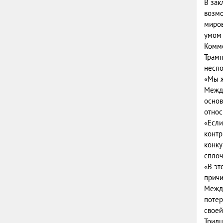
В зак
возмо
миров
умом 
Комме
Трамп
неспо
«Мы ж
Между
основ
относ
«Если
контр
конку
сплоч
«В эт
причи
Между
потер
своей
Тридц