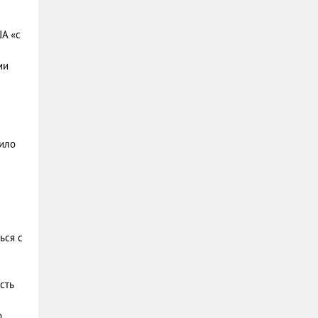
А «с
ии
дило
ься с
сть
о