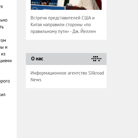
ух
Встречи представителей США и
льно
Китая направили стороны «по
ть
правильному пути» - Дж. Йеллен
гом
ны и
 из
О нас
ациями
Информационное агентство Silkroad
News
орого
жил