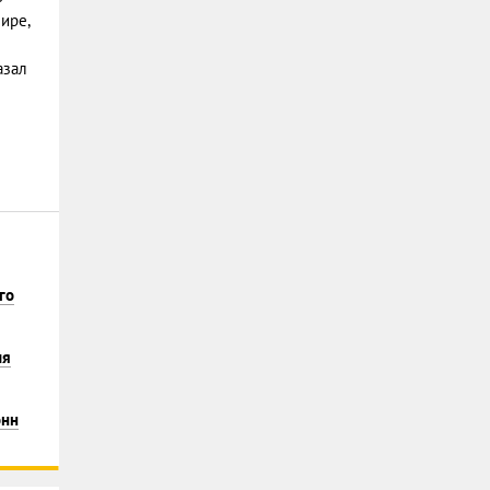
ире,
азал
го
ия
онн