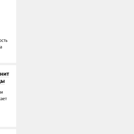
сть
а
нит
ды
чи
кает