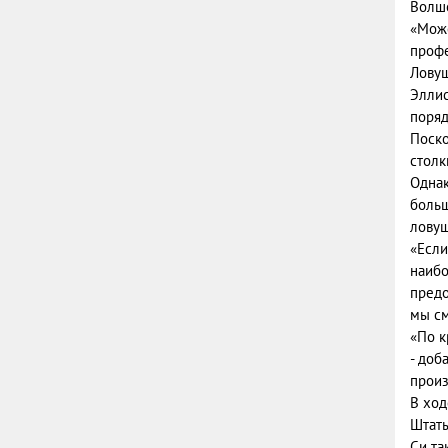
Волше
«Може
профе
Ловуш
Эллис
поряд
Поско
столк
Однак
больш
ловуш
«Если
наибо
предо
мы см
«По к
- доб
произ
В ход
Штаты
Си та