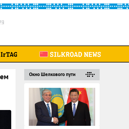
rg
Окно Шелкового пути
аем