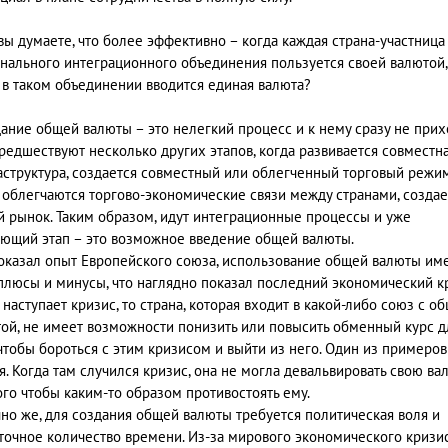
 вы думаете, что более эффективно – когда каждая страна-участница
нального интеграционного объединения пользуется своей валютой,
 в таком объединении вводится единая валюта?
дание общей валюты – это нелегкий процесс и к нему сразу не прихо
редшествуют несколько других этапов, когда развивается совместн
структура, создается совместный или облегченный торговый режим
 облегчаются торгово-экономические связи между странами, создае
 рынок. Таким образом, идут интеграционные процессы и уже
ющий этап – это возможное введение общей валюты.
оказал опыт Европейского союза, использование общей валюты им
плюсы и минусы, что наглядно показал последний экономический кр
 наступает кризис, то страна, которая входит в какой-либо союз с о
ой, не имеет возможности понизить или повысить обменный курс д
 чтобы бороться с этим кризисом и выйти из него. Один из примеров
я. Когда там случился кризис, она не могла девальвировать свою вал
ого чтобы каким-то образом противостоять ему.
но же, для создания общей валюты требуется политическая воля и
точное количество времени. Из-за мирового экономического кризис