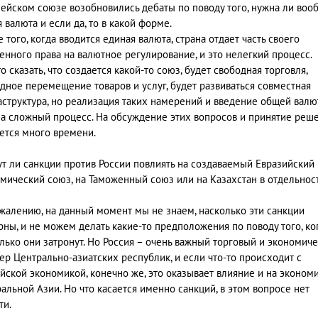
ейском союзе возобновились дебаты по поводу того, нужна ли воо
 валюта и если да, то в какой форме.
 того, когда вводится единая валюта, страна отдает часть своего
енного права на валютное регулирование, и это нелегкий процесс.
о сказать, что создается какой-то союз, будет свободная торговля,
дное перемещение товаров и услуг, будет развиваться совместная
структура, но реализация таких намерений и введение общей валю
а сложный процесс. На обсуждение этих вопросов и принятие реш
ется много времени.
ут ли санкции против России повлиять на создаваемый Евразийский
мический союз, на Таможенный союз или на Казахстан в отдельнос
ожалению, на данный момент мы не знаем, насколько эти санкции
ны, и не можем делать какие-то предположения по поводу того, ко
лько они затронут. Но Россия – очень важный торговый и экономич
ер Центрально-азиатских республик, и если что-то происходит с
йской экономикой, конечно же, это оказывает влияние и на эконом
альной Азии. Но что касается именно санкций, в этом вопросе нет
ти.