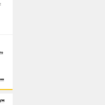
с
го
онн
ум