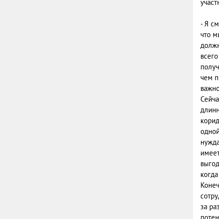
участ
- Я с
что м
должн
всего
получ
чем п
важно
Сейча
длинн
корид
одной
нужда
имеет
выгод
когда
Конеч
сотру
за ра
потен