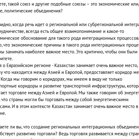
ете, такой союз и другие подобные союзы – это экономические или,
е, политические объединения?
видно, когда речь идет о региональной или субрегиональной интегр
рудничестве, всегда есть общее взаимопонимание и какое-то
мическое обоснование для такого рода интеграционных процессов.
, что экономические причины в такого рода интеграционных проце
ы занимать наиболее важное место. Это критично, чтобы они были 
итете.
я о Евразийском регионе - Казахстан занимает очень важное место,
у что находится между Азией и Европой, предоставляет коридор м
 Когда мы говорим о коридорах, мы имеем в виду не только
портные коридоры и развитие транспортной инфраструктуры, котор
ает торговле между Азией и Европой. Мы также говорим об энергет
, что страны могли бы торговать между собой энергетическими
сами. И в этом контексте Казахстан занимает очень важное место в
не.
таете ли вы, что создание региональных интеграционных объедине
бствует развитию торговли? Ведь торговля развивается между стра