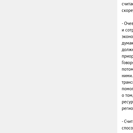
счита
скоре
- Оче
и сот
эконо
думаю
должн
приор
Говор
потом
ними.
транс
помог
о том
ресур
регио
- Счи
спосо