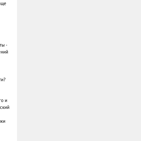
бще
ты -
ений
ти?
го и
еский
ики