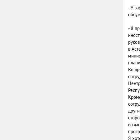
- У в
обсуж
- Я п
иност
руков
в Аст
минис
плани
Во вр
сотру
Центр
Респу
Кроме
сотру
други
сторо
возмо
прогр
Я хот