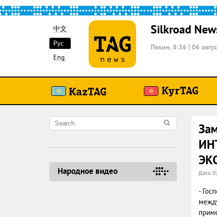
Silkroad New
中文
Рус
Пекин, 8:36
|
06 авгус
Eng
За
ИН
ЭК
Народное видео
Дата: 0
- Гос
между
приме