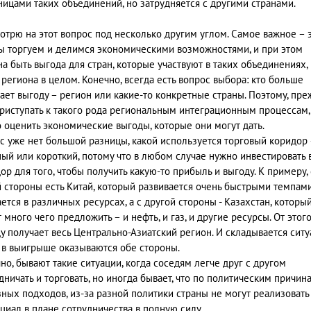
ницами таких объединений, но затрудняется с другими странами.
мотрю на этот вопрос под несколько другим углом. Самое важное – э
ы торгуем и делимся экономическими возможностями, и при этом
а быть выгода для стран, которые участвуют в таких объединениях, 
 региона в целом. Конечно, всегда есть вопрос выбора: кто больше
ает выгоду – регион или какие-то конкретные страны. Поэтому, пре
риступать к такого рода региональным интеграционным процессам,
 оценить экономические выгоды, которые они могут дать.
с уже нет большой разницы, какой используется торговый коридор 
ый или короткий, потому что в любом случае нужно инвестировать в
ор для того, чтобы получить какую-то прибыль и выгоду. К примеру, 
 стороны есть Китай, который развивается очень быстрыми темпам
ется в различных ресурсах, а с другой стороны - Казахстан, которы
 много чего предложить – и нефть, и газ, и другие ресурсы. От этог
у получает весь Центрально-Азиатский регион. И складывается ситу
 в выигрыше оказываются обе стороны.
но, бывают такие ситуации, когда соседям легче друг с другом
дничать и торговать, но иногда бывает, что по политическим причина
зных подходов, из-за разной политики страны не могут реализовать
циал в плане сотрудничества в полную силу.