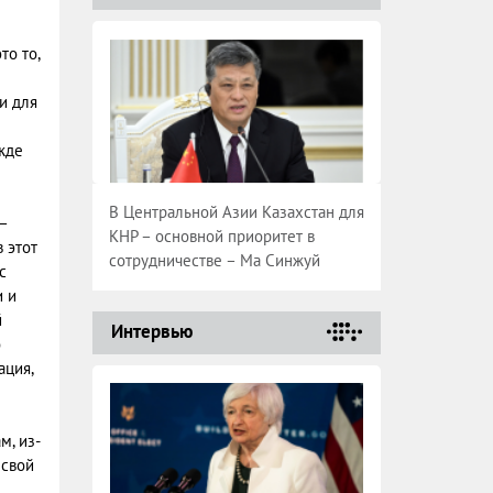
то то,
и для
жде
В Центральной Азии Казахстан для
–
КНР – основной приоритет в
 этот
сотрудничестве – Ма Синжуй
с
и и
й
Интервью
о
ация,
м, из-
 свой