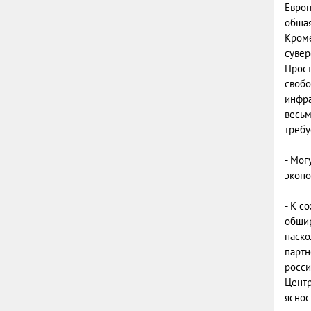
Европ
общая
Кроме
сувер
Прост
свобо
инфра
весьм
требу
- Мог
эконо
- К с
обшир
наско
партн
росси
Центр
яснос