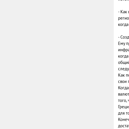
- Как
регио
когда
- Соз
Ему п
инфра
когда
общий
следу
Как п
свои 
Когда
валют
того,
Греци
для т
Конеч
доста