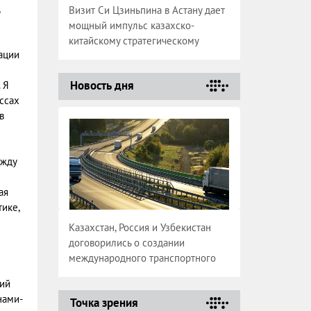
Визит Си Цзиньпина в Астану дает
мощный импульс казахско-
китайскому стратегическому
ации
партнерству
Новость дня
 Я
ссах
в
ежду
ая
ике,
Казахстан, Россия и Узбекистан
договорились о создании
международного транспортного
коридора
ний
нами-
Точка зрения