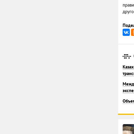
прави
друго
Подел
Казах
транс
Между
экспе
Объем