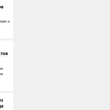
ов
укам и
стов
ии
ик
ез
да