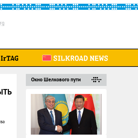
rg
Окно Шелкового пути
ЫТЬ
тва