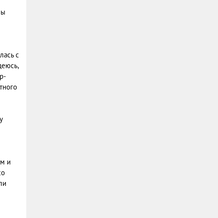
Вы
лась с
деюсь,
р-
тного
у
ом и
со
ли