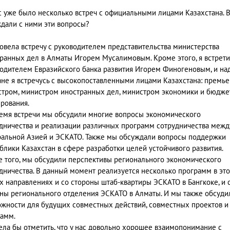
ас уже было несколько встреч с официальными лицами Казахстана. 
дали с ними эти вопросы?
ровела встречу с руководителем представительства министерства
ранных дел в Алматы Игорем Мусалимовым. Кроме этого, я встрети
одителем Евразийского банка развития Игорем Финогеновым, и на
ане я встречусь с высокопоставленными лицами Казахстана: премье
тром, министром иностранных дел, министром экономики и бюдже
рования.
емя встречи мы обсудили многие вопросы экономического
дничества и реализации различных программ сотрудничества межд
альной Азией и ЭСКАТО. Также мы обсуждали вопросы поддержки
блики Казахстан в сфере разработки целей устойчивого развития.
 того, мы обсудили перспективы регионального экономического
дничества. В данный момент реализуется несколько программ в эт
х направлениях и со стороны штаб-квартиры ЭСКАТО в Бангкоке, и 
ны регионального отделения ЭСКАТО в Алматы. И мы также обсуди
жности для будущих совместных действий, совместных проектов и
амм.
ела бы отметить, что у нас довольно хорошее взаимопонимание с