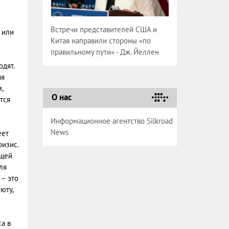
Встречи представителей США и
 или
Китая направили стороны «по
правильному пути» - Дж. Йеллен
дят.
ая
,
О нас
тся
Информационное агентство Silkroad
News
еет
изис.
бщей
ля
 – это
юту,
а в