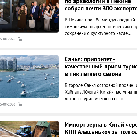
по археологии в Пекине
собрал почти 300 эксперт
В Пекине прошёл международный
симпозиум по археологическим на
сохранению культурного насле...
05-08-2026
Санья: приоритет -
качественный прием тури
в пик летнего сезона
В городе Санья островной провинц
Хайнань /Южный Китай/ наступил п
летнего туристического сезо...
05-08-2026
Импорт зерна в Китай чер
КПП Алашанькоу за полго