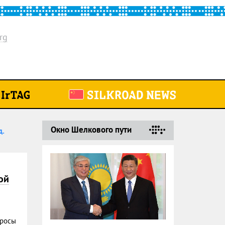
rg
Окно Шелкового пути
д.
ой
просы