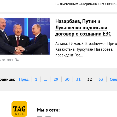
назначенным американским специ..
Назарбаев, Путин и
Лукашенко подписали
договор о создании ЕЭС
Астана. 29 мая. Silkroadnews - През
Казахстана Нурсултан Назарбаев,
президент Рос...
29-05-2014
раницы:
Пред.
1
...
29
30
31
32
33
Сле
Мы в сети: