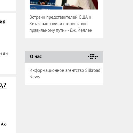
Встречи представителей США и
ия
Китая направили стороны «по
правильному пути» - Дж. Йеллен
и ли
О нас
Информационное агентство Silkroad
News
0,7
 Ак-