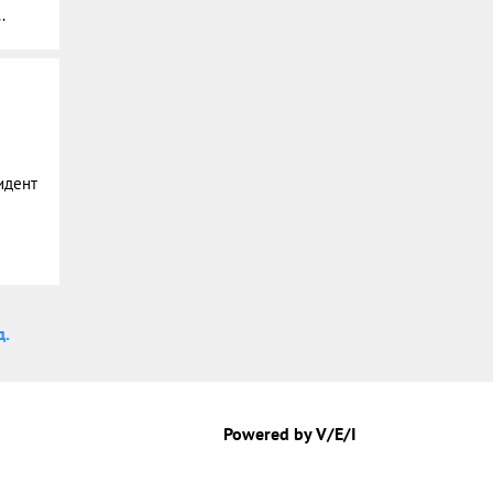
.
идент
д.
Powered by V/E/I