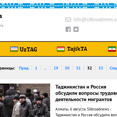
s
info@silkroadnews.o
та
раницы:
Пред.
1
...
29
30
31
32
33
Сле
Таджикистан и Россия
обсудили вопросы трудов
деятельности мигрантов
Алматы. 6 августа. Silkroadnews -
Таджикистан и Россия обсудили во