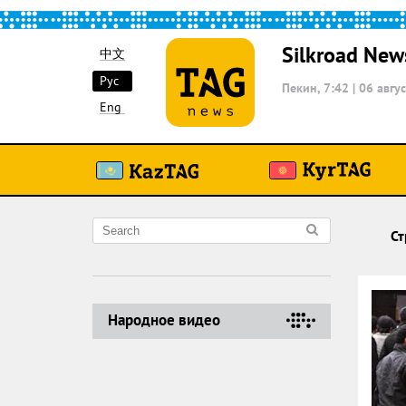
Silkroad New
中文
Рус
Пекин, 7:42
|
06 авгус
Eng
Ст
Народное видео