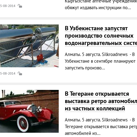
Кыргызстане аптечные учреждения
05-08-2014
обяжут издавать инструкции по...
В Узбекистане запустят
производство солнечных
водонагревательных сист
Алматы. 5 августа. Silkroadnews - В
Узбекистане в сентябре планируют
запустить произво...
05-08-2014
В Тегеране открывается
выставка ретро автомоби
из частных коллекций
Алматы. 5 августа. Silkroadnews - В
Тегеране открывается выставка рет
автомобилей из...