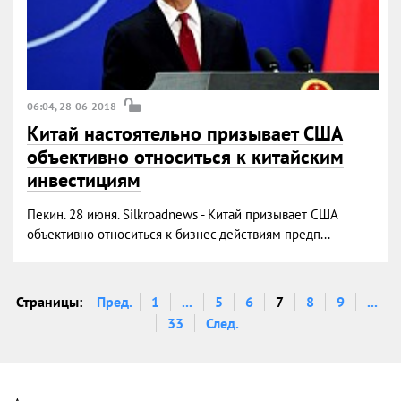
06:04, 28-06-2018
Китай настоятельно призывает США
объективно относиться к китайским
инвестициям
Пекин. 28 июня. Silkroadnews - Китай призывает США
объективно относиться к бизнес-действиям предп...
Страницы:
Пред.
1
...
5
6
7
8
9
...
33
След.