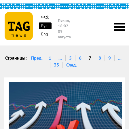
中文
Пекин,
Рус
18:02
09
Eng
августа
Страницы:
Пред.
1
...
5
6
7
8
9
...
33
След.