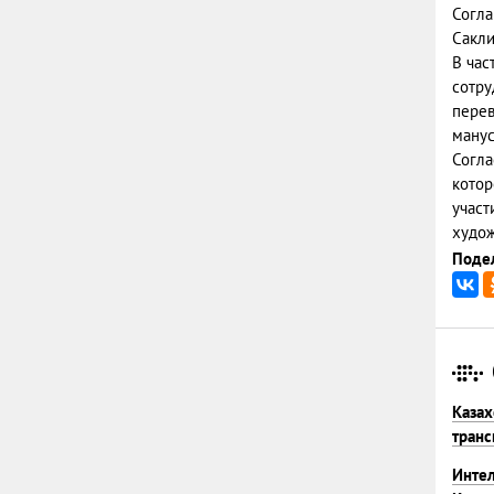
Согла
Сакли
В час
сотру
перев
манус
Согла
котор
участ
худож
Подел
Казах
транс
Интел