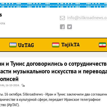
s
info@silkroadnews.o
уста
н и Тунис договорились о сотрудничеств
асти музыкального искусства и перевод
кописей
9:46, 16-10-2014.
ы. 16 октября. Silkroadnews - Иран и Тунис заключили два соглашен
дничестве в культурной сфере, передает Иранское телеграфное
ство (ИрТАГ).