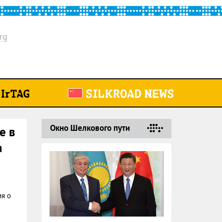
rg
Окно Шелкового пути
е в
а
ия о