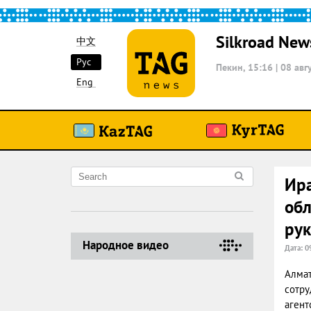
Silkroad New
中文
Рус
Пекин, 15:16
|
08 авг
Eng
Ира
обл
ру
Народное видео
Дата: 0
Алмат
сотру
агент