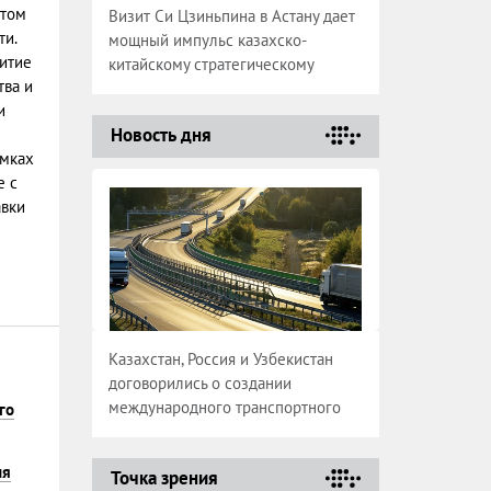
атом
Визит Си Цзиньпина в Астану дает
ти.
мощный импульс казахско-
итие
китайскому стратегическому
тва и
партнерству
и
Новость дня
амках
е с
авки
Казахстан, Россия и Узбекистан
договорились о создании
международного транспортного
го
коридора
ия
Точка зрения