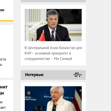
онн
В Центральной Азии Казахстан для
КНР – основной приоритет в
сотрудничестве – Ма Синжуй
сть
а
Интервью
нит
ды
чи
кает