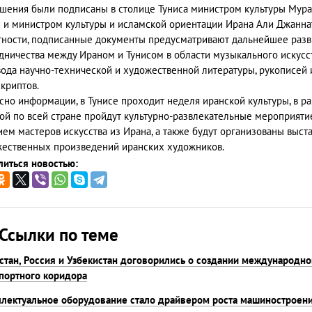
шения были подписаны в столице Туниса министром культуры Мур
 и министром культуры и исламской ориентации Ирана Али Джанна
тности, подписанные документы предусматривают дальнейшее разв
дничества между Ираном и Тунисом в области музыкального искусс
ода научно-технической и художественной литературы, рукописей 
криптов.
сно информации, в Тунисе проходит неделя иранской культуры, в р
ой по всей стране пройдут культурно-развлекательные мероприяти
ием мастеров искусства из Ирана, а также будут организованы выст
ественных произведений иранских художников.
иться новостью:
Ссылки по теме
стан, Россия и Узбекистан договорились о создании международно
портного коридора
лектуальное оборудование стало драйвером роста машиностроен