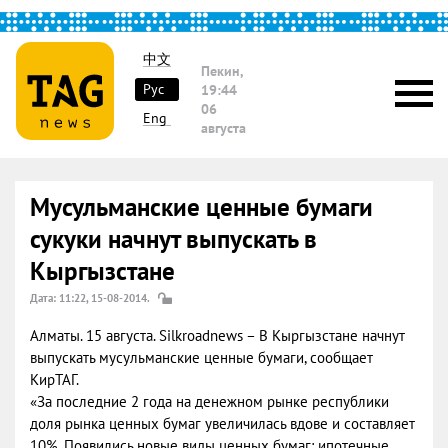
中文
Пекин,
Рус
19:44
06
Eng
августа
Мусульманские ценные бумаги
сукуки начнут выпускать в
Кыргызстане
Дата: 11:22, 15-08-2014.
Алматы. 15 августа. Silkroadnews – В Кыргызстане начнут
выпускать мусульманские ценные бумаги, сообщает
КирТАГ.
«За последние 2 года на денежном рынке республики
доля рынка ценных бумаг увеличилась вдове и составляет
10%. Появились новые виды ценных бумаг: ипотечные