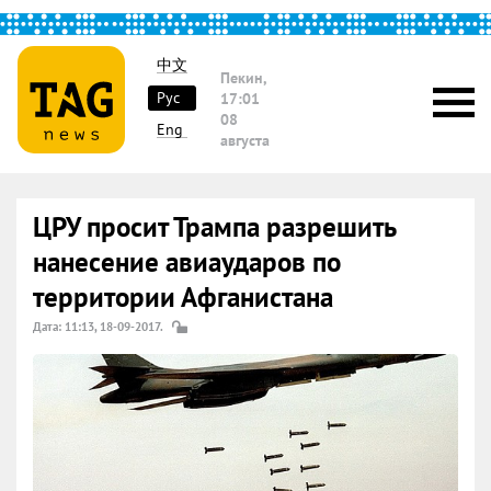
中文
Пекин,
Рус
17:01
08
Eng
августа
ЦРУ просит Трампа разрешить
нанесение авиаударов по
территории Афганистана
Дата: 11:13, 18-09-2017.