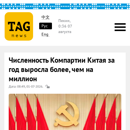
中文
Пекин,
Рус
0:36
07
августа
Eng
Численность Компартии Китая за
год выросла более, чем на
миллион
Дата: 08:49, 01-07-2026.