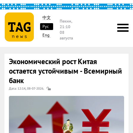
中文
Пекин,
Рус
21:10
08
Eng
августа
Экономический рост Китая
остается устойчивым - Всемирный
банк
Дата: 12:14, 08-07-2026.