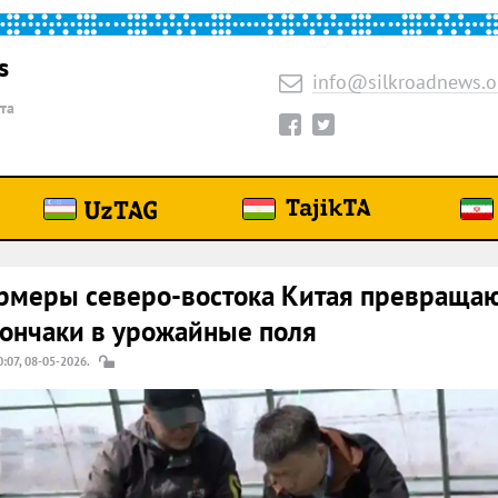
s
info@silkroadnews.o
та
меры северо-востока Китая превраща
ончаки в урожайные поля
0:07, 08-05-2026.