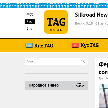
Silkroad New
中文
Рус
Пекин, 3:19
|
08 авгус
Eng
Фер
сол
Дата: 1
Народное видео