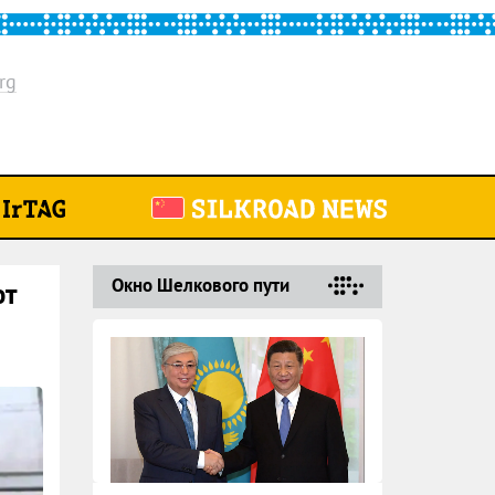
rg
Окно Шелкового пути
ют