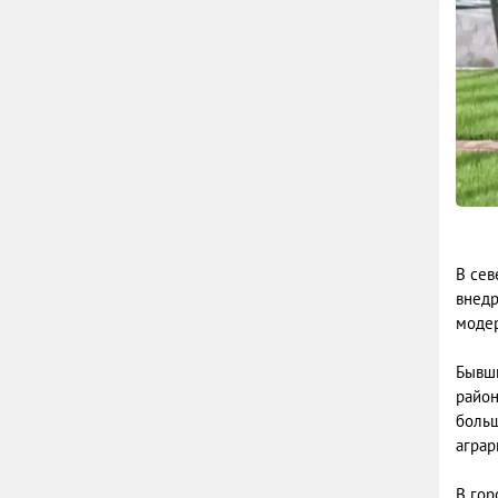
В сев
внедр
модер
Бывши
район
больш
аграр
В гор