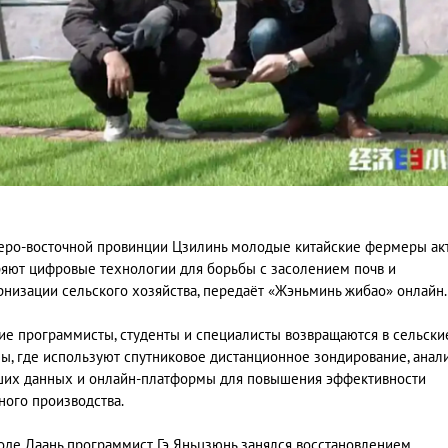
еро-восточной провинции Цзилинь молодые китайские фермеры ак
яют цифровые технологии для борьбы с засолением почв и
низации сельского хозяйства, передаёт «Жэньминь жибао» онлайн.
е программисты, студенты и специалисты возвращаются в сельски
ы, где используют спутниковое дистанционное зондирование, анал
их данных и онлайн-платформы для повышения эффективности
ного производства.
оде Даань программист Гэ Яньцзюнь занялся восстановлением