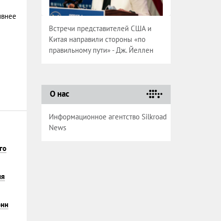
ивнее
Встречи представителей США и
Китая направили стороны «по
правильному пути» - Дж. Йеллен
О нас
Информационное агентство Silkroad
News
го
ия
онн