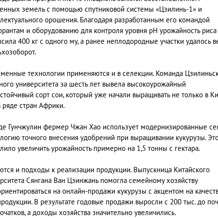
енных земель с помощью спутниковой системы «Цзилинь-1» и
лектуального орошения. Благодаря разработанным его командой
рантам и оборудованию для контроля уровня pH урожайность риса
сила 400 кг с одного му, а ранее неплодородные участки удалось в
ьхозоборот.
менные технологии применяются и в селекции. Команда Цзилиньс
ного университета за шесть лет вывела высокоурожайный
стойчивый сорт сои, который уже начали выращивать не только в Ки
в ряде стран Африки.
де Гунчжулин фермер Чжан Хао использует модернизированные се
логию точного внесения удобрений при выращивании кукурузы. Эт
лило увеличить урожайность примерно на 1,5 тонны с гектара.
тся и подходы к реализации продукции. Выпускница Китайского
рситета Сянгана Ван Цзинжань помогла семейному хозяйству
риентироваться на онлайн-продажи кукурузы с акцентом на качест
продукции. В результате годовые продажи выросли с 200 тыс. до поч
очатков, а доходы хозяйства значительно увеличились.