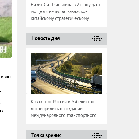
Визит Си Цзиньпина в Астану дает
мощный импульс казахско-
китайскому стратегическому
партнерству
Новость дня
тивно
.
Казахстан, Россия и Узбекистан
е
договорились о создании
из
международного транспортного
коридора
Точка зрения