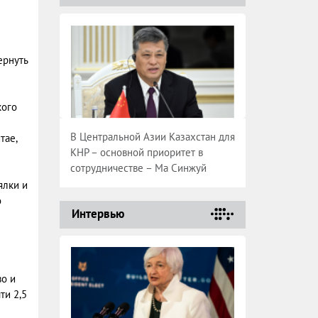
ернуть
кого
В Центральной Азии Казахстан для
тае,
КНР – основной приоритет в
сотрудничестве – Ма Синжуй
ялки и
о
Интервью
во и
ти 2,5