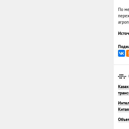
По ме
перех
агроп
Источ
Подел
Казах
транс
Интел
Китая
Объем