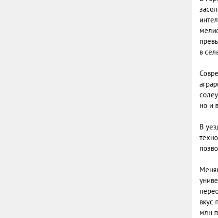
засол
интел
мелио
превы
в сел
Совре
аграр
солеу
но и 
В уез
техно
позво
Меняю
униве
перео
вкус 
млн п