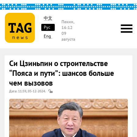
中文
Пекин,
Рус
16:12
09
Eng
августа
Си Цзиньпин о строительстве
“Пояса и пути”: шансов больше
чем вызовов
Дата: 11:59, 05-12-2024.