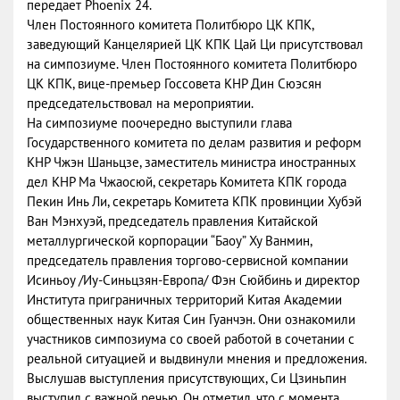
передает Phoenix 24.
Член Постоянного комитета Политбюро ЦК КПК,
заведующий Канцелярией ЦК КПК Цай Ци присутствовал
на симпозиуме. Член Постоянного комитета Политбюро
ЦК КПК, вице-премьер Госсовета КНР Дин Сюэсян
председательствовал на мероприятии.
На симпозиуме поочередно выступили глава
Государственного комитета по делам развития и реформ
КНР Чжэн Шаньцзе, заместитель министра иностранных
дел КНР Ма Чжаосюй, секретарь Комитета КПК города
Пекин Инь Ли, секретарь Комитета КПК провинции Хубэй
Ван Мэнхуэй, председатель правления Китайской
металлургической корпорации “Баоу” Ху Ванмин,
председатель правления торгово-сервисной компании
Исиньоу /Иу-Синьцзян-Европа/ Фэн Сюйбинь и директор
Института приграничных территорий Китая Академии
общественных наук Китая Син Гуанчэн. Они ознакомили
участников симпозиума со своей работой в сочетании с
реальной ситуацией и выдвинули мнения и предложения.
Выслушав выступления присутствующих, Си Цзиньпин
выступил с важной речью. Он отметил, что с момента