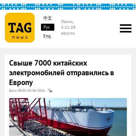
中文
Пекин,
Рус
5:11
09
августа
Eng
Свыше 7000 китайских
электромобилей отправились в
Европу
Дата: 08:05, 02-06-2026.