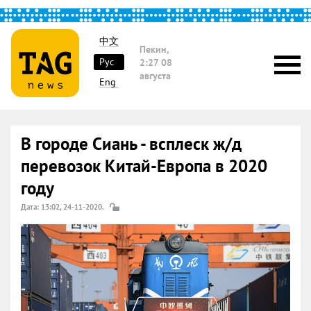
中文
Пекин,
Рус
2:27
08
августа
Eng
В городе Сиань - всплеск ж/д
перевозок Китай-Европа в 2020
году
Дата: 13:02, 24-11-2020.