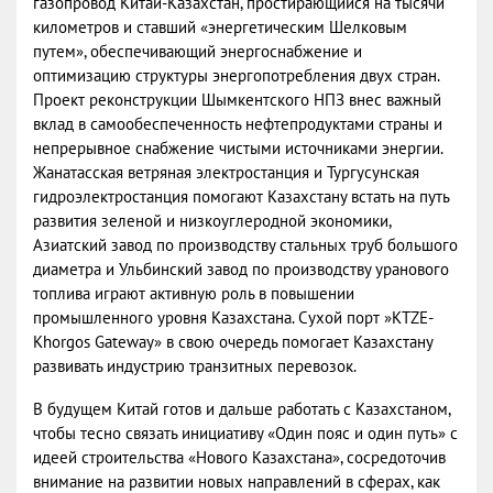
газопровод Китай-Казахстан, простирающийся на тысячи
километров и ставший «энергетическим Шелковым
путем», обеспечивающий энергоснабжение и
оптимизацию структуры энергопотребления двух стран.
Проект реконструкции Шымкентского НПЗ внес важный
вклад в самообеспеченность нефтепродуктами страны и
непрерывное снабжение чистыми источниками энергии.
Жанатасская ветряная электростанция и Тургусунская
гидроэлектростанция помогают Казахстану встать на путь
развития зеленой и низкоуглеродной экономики,
Азиатский завод по производству стальных труб большого
диаметра и Ульбинский завод по производству уранового
топлива играют активную роль в повышении
промышленного уровня Казахстана. Сухой порт »KTZE-
Khorgos Gateway» в свою очередь помогает Казахстану
развивать индустрию транзитных перевозок.
В будущем Китай готов и дальше работать с Казахстаном,
чтобы тесно связать инициативу «Один пояс и один путь» с
идеей строительства «Нового Казахстана», сосредоточив
внимание на развитии новых направлений в сферах, как