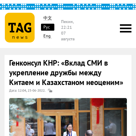
中文
Пекин,
Рус
22:21
07
Eng
августа
Генконсул КНР: «Вклад СМИ в
укрепление дружбы между
Китаем и Казахстаном неоценим»
Дата: 12:04, 23-06-2022.