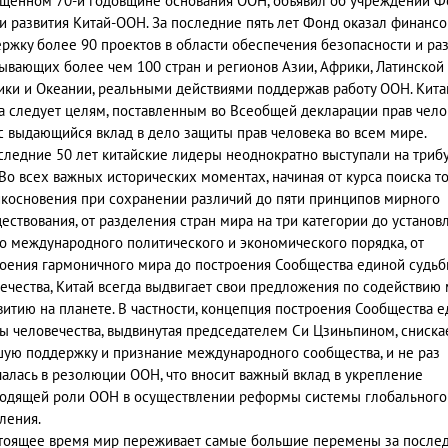
щенном 70-й годовщине основания ООН, объявил об учреждении Ф
и развития Китай-ООН. За последние пять лет Фонд оказал финанс
ржку более 90 проектов в области обеспечения безопасности и раз
ывающих более чем 100 стран и регионов Азии, Африки, Латинской
ки и Океании, реальными действиями поддержав работу ООН. Кита
а следует целям, поставленным во Всеобщей декларации прав чело
с выдающийся вклад в дело защиты прав человека во всем мире.
следние 50 лет китайские лидеры неоднократно выступали на триб
Во всех важных исторических моментах, начиная от курса поиска т
косновения при сохранении различий до пяти принципов мирного
ествования, от разделения стран мира на три категории до установ
о международного политического и экономического порядка, от
оения гармоничного мира до построения Сообщества единой судь
ечества, Китай всегда выдвигает свои предложения по содействию 
витию на планете. В частности, концепция построения Сообщества 
ы человечества, выдвинутая председателем Си Цзиньпином, сниска
ую поддержку и признание международного сообщества, и не раз
алась в резолюции ООН, что вносит важный вклад в укрепление
одящей роли ООН в осуществлении реформы системы глобального
ления.
тоящее время мир переживает самые большие перемены за после