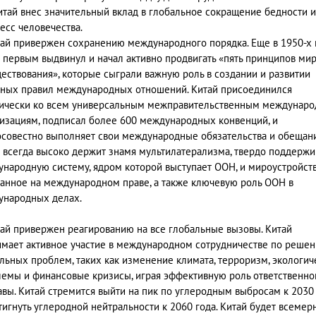
итай внес значительный вклад в глобальное сокращение бедности и
есс человечества.
ай привержен сохранению международного порядка. Еще в 1950-х 
 первым выдвинул и начал активно продвигать «пять принципов ми
ествования», которые сыграли важную роль в создании и развитии
ных правил международных отношений. Китай присоединился
ически ко всем универсальным межправительственным междунар
изациям, подписал более 600 международных конвенций, и
совестно выполняет свои международные обязательства и обещани
 всегда высоко держит знамя мультилатерализма, твердо поддержи
народную систему, ядром которой выступает ООН, и мироустройств
анное на международном праве, а также ключевую роль ООН в
народных делах.
ай привержен реагированию на все глобальные вызовы. Китай
мает активное участие в международном сотрудничестве по реше
льных проблем, таких как изменение климата, терроризм, экологич
емы и финансовые кризисы, играя эффективную роль ответственно
вы. Китай стремится выйти на пик по углеродным выбросам к 2030
тигнуть углеродной нейтральности к 2060 года. Китай будет всемер