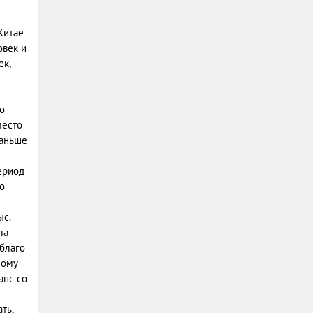
Китае
овек и
к,
о
место
раньше
ериод
о
с.
ла
благо
ному
анс со
ть,