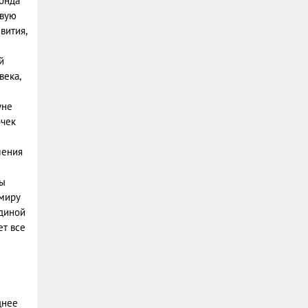
онда
овую
вития,
й
века,
уне
очек
ления
бы
миру
единой
ет все
днее