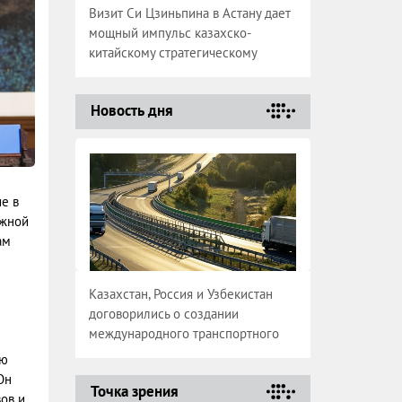
Визит Си Цзиньпина в Астану дает
мощный импульс казахско-
китайскому стратегическому
партнерству
Новость дня
е в
ажной
ам
Казахстан, Россия и Узбекистан
договорились о создании
международного транспортного
коридора
ию
Он
Точка зрения
ов и