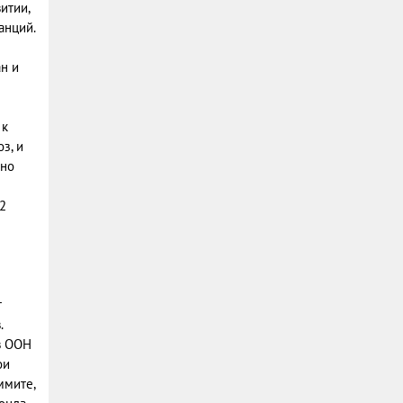
итии,
анций.
н и
 к
з, и
ьно
2
т
.
в ООН
ои
ммите,