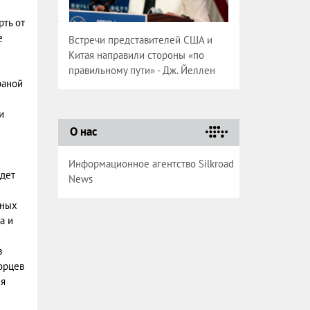
ть от
е
Встречи представителей США и
Китая направили стороны «по
правильному пути» - Дж. Йеллен
раной
и
О нас
Информационное агентство Silkroad
дет
News
нных
а и
в
орцев
ся