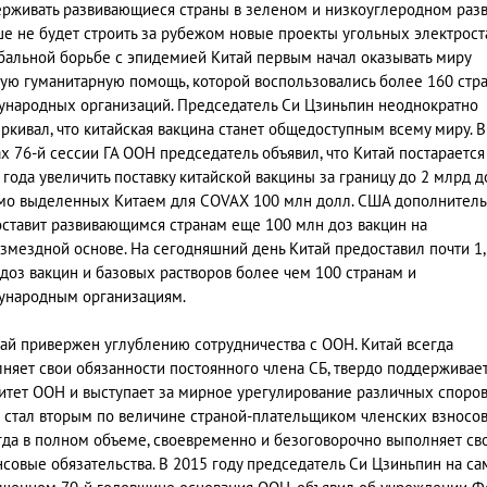
рживать развивающиеся страны в зеленом и низкоуглеродном разв
е не будет строить за рубежом новые проекты угольных электрост
бальной борьбе с эпидемией Китай первым начал оказывать миру
ую гуманитарную помощь, которой воспользовались более 160 стра
народных организаций. Председатель Си Цзиньпин неоднократно
ркивал, что китайская вакцина станет общедоступным всему миру. В
х 76-й сессии ГА ООН председатель объявил, что Китай постарается
 года увеличить поставку китайской вакцины за границу до 2 млрд до
о выделенных Китаем для COVAX 100 млн долл. США дополнител
ставит развивающимся странам еще 100 млн доз вакцин на
змездной основе. На сегодняшний день Китай предоставил почти 1,
доз вакцин и базовых растворов более чем 100 странам и
ународным организациям.
ай привержен углублению сотрудничества с ООН. Китай всегда
няет свои обязанности постоянного члена СБ, твердо поддерживае
итет ООН и выступает за мирное урегулирование различных споров
 стал вторым по величине страной-плательщиком членских взносо
гда в полном объеме, своевременно и безоговорочно выполняет св
совые обязательства. В 2015 году председатель Си Цзиньпин на са