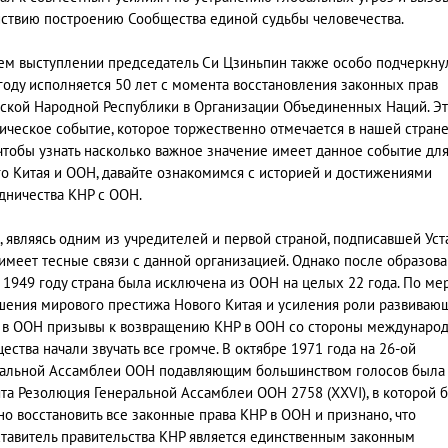
ствию построению Сообщества единой судьбы человечества.
ем выступлении председатель Си Цзиньпин также особо подчеркнул
году исполняется 50 лет с момента восстановления законных прав
ской Народной Республики в Организации Объединенных Наций. Э
ическое событие, которое торжественно отмечается в нашей стране
 чтобы узнать насколько важное значение имеет данное событие дл
о Китая и ООН, давайте ознакомимся с историей и достижениями
дничества КНР с ООН.
, являясь одним из учредителей и первой страной, подписавшей Уст
имеет тесные связи с данной организацией. Однако после образов
 1949 году страна была исключена из ООН на целых 22 года. По ме
ения мирового престижа Нового Китая и усиления роли развиваю
 в ООН призывы к возвращению КНР в ООН со стороны междунаро
ества начали звучать все громче. В октябре 1971 года на 26-ой
альной Ассамблеи ООН подавляющим большинством голосов была
та Резолюция Генеральной Ассамблеи ООН 2758 (XXVI), в которой 
о восстановить все законные права КНР в ООН и признано, что
тавитель правительства КНР является единственным законным