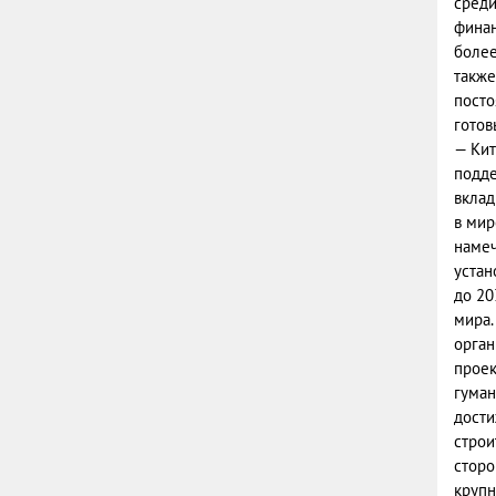
среди
финан
более
также
посто
готов
— Кит
подде
вклад
в мир
намеч
устан
до 20
мира.
орган
проек
гуман
дости
строи
сторо
крупн