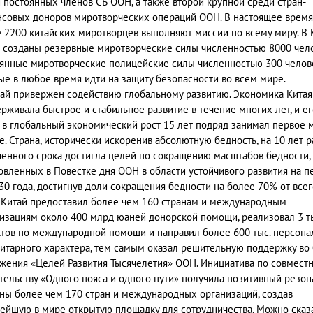
 постоянных членов СБ ООН, а также второй крупной среди стран-
совых доноров миротворческих операций ООН. В настоящее время
 2200 китайских миротворцев выполняют миссии по всему миру. В 
 созданы резервные миротворческие силы численностью 8000 чел
янные миротворческие полицейские силы численностью 300 челове
ые в любое время идти на защиту безопасности во всем мире.
ай привержен содействию глобальному развитию. Экономика Китая
рживала быстрое и стабильное развитие в течение многих лет, и ег
 в глобальный экономический рост 15 лет подряд занимал первое 
е. Страна, исторически искоренив абсолютную бедность, на 10 лет 
енного срока достигла целей по сокращению масштабов бедности,
овленных в Повестке дня ООН в области устойчивого развития на п
30 года, достигнув доли сокращения бедности на более 70% от всег
 Китай предоставил более чем 160 странам и международным
изациям около 400 млрд юаней донорской помощи, реализовал 3 ты
тов по международной помощи и направил более 600 тыс. персона
итарного характера, тем самым оказал решительную поддержку во 
жения «Целей Развития Тысячелетия» ООН. Инициатива по совмест
тельству «Одного пояса и одного пути» получила позитивный резон
ны более чем 170 стран и международных организаций, создав
ейшую в мире открытую площадку для сотрудничества. Можно сказа