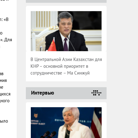
: «В
то
». Для
я
В Центральной Азии Казахстан для
КНР – основной приоритет в
сотрудничестве – Ма Синжуй
ав
ания
ре
Интервью
щихся
дного
было