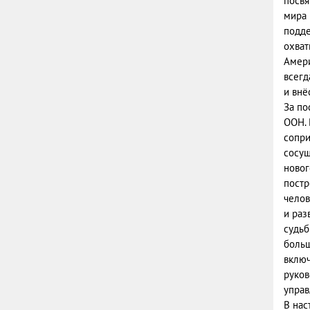
посвя
мира 
подде
охват
Амери
всегд
и внё
За по
ООН. 
сопри
сосущ
новог
постр
челов
и раз
судьб
больш
включ
руков
управ
В нас