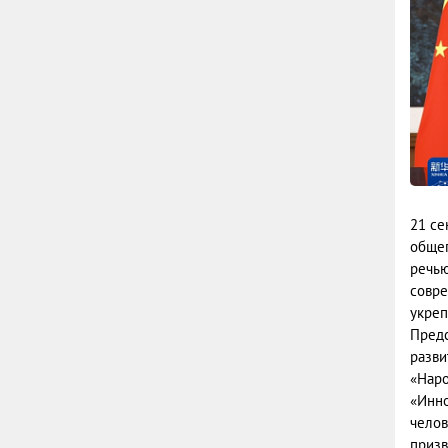
21 се
общеп
речью
совре
укреп
Предс
разви
«Наро
«Инно
челов
призв