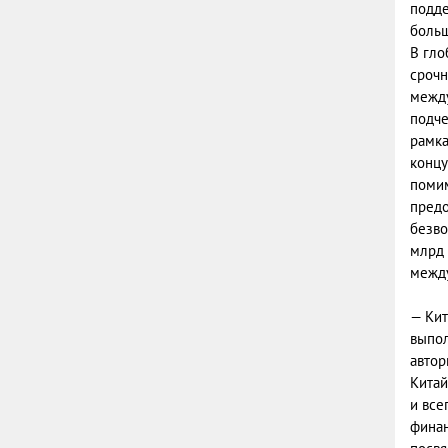
подде
больш
В гло
срочн
между
подче
рамка
концу
помим
предо
безво
млрд 
межд
— Кит
выпол
автор
Китай
и все
финан