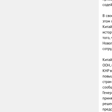
содей
В сво
этом 
Китай
истор
того,
Новог
сотру
Китай
ООН, 
КНР в
повыш
стран
сообщ
Генер
приня
решен
предс