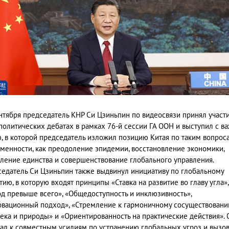
нтября председатель КНР Си Цзиньпин по видеосвязи принял участи
олитических дебатах в рамках 76-й сессии ГА ООН и выступил с в
, в которой председатель изложил позицию Китая по таким вопрос
менности, как преодоление эпидемии, восстановление экономики,
ление единства и совершенствование глобального управления.
едатель Си Цзиньпин также выдвинул инициативу по глобальному
тию, в которую входят принципы «Ставка на развитие во главу угла»,
д превыше всего», «Общедоступность и инклюзивность»,
вационный подход», «Стремление к гармоничному сосуществован
ека и природы» и «Ориентированность на практические действия». 
ал к совместным усилиям по устранению глобальных угроз и вызов