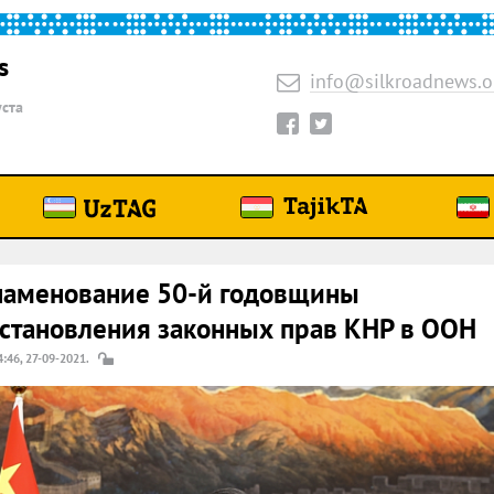
s
info@silkroadnews.o
уста
наменование 50-й годовщины
становления законных прав КНР в ООН
4:46, 27-09-2021.