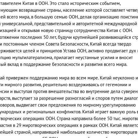
тавителем Китая в ООН. Это стало историческим событием,
нующим возвращение страны, население которой составляет четвер
ей всего мира, в большую семью ООН, делая организацию поистин
 универсальной, представительной и авторитетной международной
изацией и открывая новую страницу сотрудничества Китая с ООН.
отяжении последних 50 лет, будучи крупнейшей развивающейся ст
и постоянным членом Совета Безопасности, Китай всегда твердо
рживается целей и принципов Устава ООН, активно продвигает дух 
пцию мультилатерализма, прилагает неустанные усилия и вносит
ый вклад в поддержание безопасности и развития всего мира.
ай привержен поддержанию мира во всем мире. Китай неуклонно и
ти мирного развития, решительно воздерживаясь от гегемонии и
нсии и выступая против вмешательства во внутренние дела сувере
арств, выступает за разрешение разногласий и споров путем диалог
оворов, выдвигает свои предложения по мирному урегулированию
народных и региональных конфликтов. Китай играет важную роль 
ворческих операциях ООН. Страна направила более 50 тыс. миротв
частия в 29 миротворческих операциях в рамках ООН. Китай являет
ейшей страной, направившей наибольшее количество миротворцев