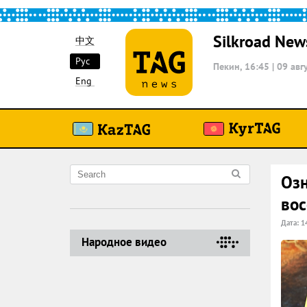
Silkroad New
中文
Рус
Пекин, 16:45
|
09 авг
Eng
Оз
вос
Дата: 1
Народное видео