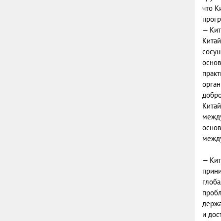
что К
прогр
— Кит
Китай
сосущ
основ
практ
орган
добро
Китай
между
основ
между
— Кит
прини
глоба
пробл
держа
и дос