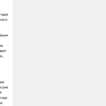
годах
рного
одным
я.
вает
о,
нию
еские
й
 года
но