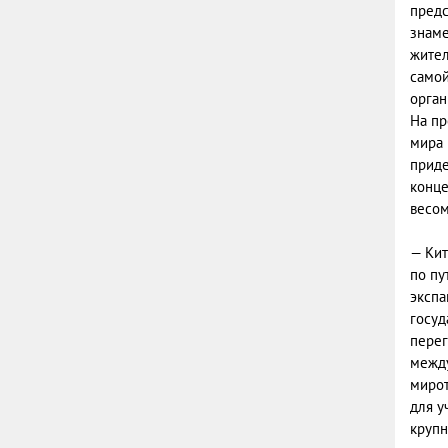
предс
знаме
жител
самой
орган
На пр
мира 
приде
конце
весом
— Кит
по пу
экспа
госуд
перег
между
мирот
для у
крупн