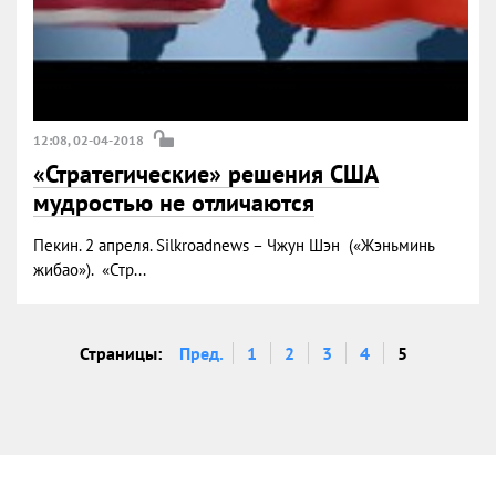
12:08, 02-04-2018
«Стратегические» решения США
мудростью не отличаются
Пекин. 2 апреля. Silkroadnews – Чжун Шэн («Жэньминь
жибао»). «Стр...
Страницы:
Пред.
1
2
3
4
5