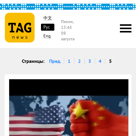
中文
Пекин,
Рус
13:45
08
Eng
августа
Страницы:
Пред.
1
2
3
4
5