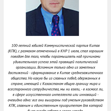
100-летний юбилей Коммунистической партия Китая
(КПК), с размахом отмеченный в КНР 1 июля, стал хорошим
поводом для того, чтобы поразмышлять над причинами
удивительного успеха этой правящей политической
организации. Вспомним только одно из заметных
достижений - сформирование в Китае среднезажиточного
общества. Но какую бы из славных побед, одержанных в
стране, имеющей с Казахстаном общую границу мира и
всестороннего сотрудничества, мы ни взяли, - в космосе ли,
в сфере искусственного интеллекта или инноваций -
очевидно одно: все они выиграны под умелым руководством
КПК, главным и единственным приоритетом для которой
была всегда забота о своем народе.