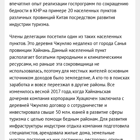
впечатлил опыт реализации госпрограмм по сокращению
бедности в КНР на примере 20 населенных пунктов
различных провинций Китая посредством развития
индустрии туризма.
Члены делегации посетили один из таких населенных
пунктов. Это деревня Чжунляо недалеко от города Санья
провинции Хайнань. Данный населенный пункт
располагает богатыми природными и климатическими
ресурсами, но раньше эта сокровищница не
использовалась, поэтому для местных жителей основным
источником доходов было земледелие, А кто-то в поисках
заработка и вовсе переезжал в другие районы. Все
изменилось весной 2017 года, когда Хайнаньская
дочерняя компания корпорации Хуацяочен заключила с
деревней Чжунляо договор о сотрудничестве и
инвестировала свыше 50 млн. юаней в развитие сферы
туризма с целью помощи бедным районам. Для развития
инфраструктуры индустрии отдыха компания подготовила
специалистов, арендовала жилые дома, земельные
участки, построив на них гостиницы, рестораны, открыв