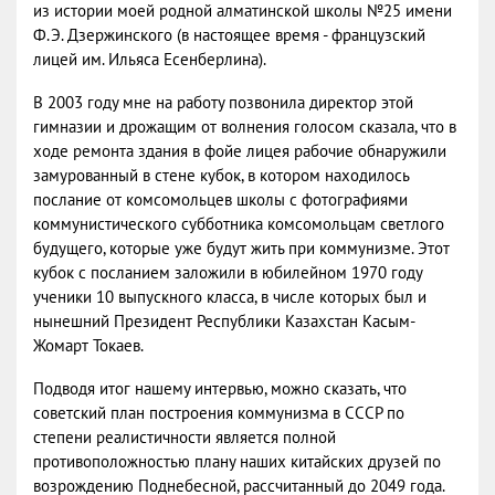
из истории моей родной алматинской школы №25 имени
Ф.Э. Дзержинского (в настоящее время - французский
лицей им. Ильяса Есенберлина).
В 2003 году мне на работу позвонила директор этой
гимназии и дрожащим от волнения голосом сказала, что в
ходе ремонта здания в фойе лицея рабочие обнаружили
замурованный в стене кубок, в котором находилось
послание от комсомольцев школы с фотографиями
коммунистического субботника комсомольцам светлого
будущего, которые уже будут жить при коммунизме. Этот
кубок с посланием заложили в юбилейном 1970 году
ученики 10 выпускного класса, в числе которых был и
нынешний Президент Республики Казахстан Касым-
Жомарт Токаев.
Подводя итог нашему интервью, можно сказать, что
советский план построения коммунизма в СССР по
степени реалистичности является полной
противоположностью плану наших китайских друзей по
возрождению Поднебесной, рассчитанный до 2049 года.