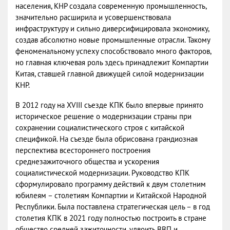
населения, КНР создала современную промышленность,
значительно расширила и усовершенствовала
инфраструктуру и сильно диверсифицировала экономику,
создав абсолютно новые промышленные отрасли. Такому
феноменальному успеху способствовало много факторов,
но главная ключевая роль здесь принадлежит Компартии
Китая, ставшей главной движущей силой модернизации
КНР.
В 2012 году на XVIII съезде КПК было впервые принято
историческое решение о модернизации страны при
сохранении социалистического строя с китайской
спецификой. На съезде была обрисована грандиозная
перспектива всестороннего построения
среднезажиточного общества и ускорения
социалистической модернизации. Руководство КПК
сформулировало программу действий к двум столетним
юбилеям – столетиям Компартии и Китайской Народной
Республики. Была поставлена стратегическая цель – в год
столетия КПК в 2021 году полностью построить в стране
общество средней зажиточности, удвоить ВВП и