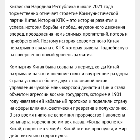
Китайская Народная Республика в июле 2021 года
торжественно отмечает столетие Коммунистической
партии Китая. История КПК – это история развития и
успеха, история борьбы и побед, неуклонного движения
вперед, преодоления немыслимых препятствий, потерь и
приобретений. Поэтому история современного Китая
неразрывно связана с КПК, которая вывела Поднебесную
на совершенно новый уровень развития.
Компартия Китая была создана в период, когда Китай
разрывали на части внешние силы и внутренние раздоры.
Страна устала от более двух с половиной веков
управления чуждой маньчжурской династии Цин и стала
объектом агрессии восьми государств, которые в 1901
году навязали ей кабальный протокол и поделили страну
на сферы влияния, фактически превратив в полуколонию.
В это время никто не вспомнил пророчество Наполеона
Бонапарта, изреченное им век назад: «Когда проснется
Китай, содрогнется мир!». Китай все же проснулся, и мир
действительно содрогнулся.