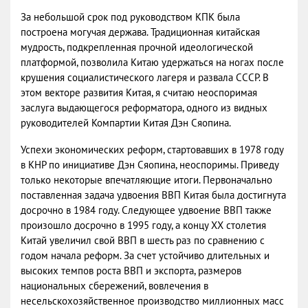
За небольшой срок под руководством КПК была
построена могучая держава. Традиционная китайская
мудрость, подкрепленная прочной идеологической
платформой, позволила Китаю удержаться на ногах после
крушения социалистического лагеря и развала СССР. В
этом векторе развития Китая, я считаю неоспоримая
заслуга выдающегося реформатора, одного из видных
руководителей Компартии Китая Дэн Сяопина.
Успехи экономических реформ, стартовавших в 1978 году
в КНР по инициативе Дэн Сяопина, неоспоримы. Приведу
только некоторые впечатляющие итоги. Первоначально
поставленная задача удвоения ВВП Китая была достигнута
досрочно в 1984 году. Следующее удвоение ВВП также
произошло досрочно в 1995 году, а концу ХХ столетия
Китай увеличил свой ВВП в шесть раз по сравнению с
годом начала реформ. За счет устойчиво длительных и
высоких темпов роста ВВП и экспорта, размеров
национальных сбережений, вовлечения в
несельскохозяйственное производство миллионных масс