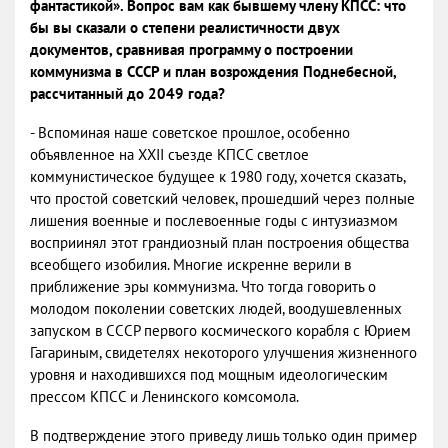
фантастикой». Вопрос вам как бывшему члену КПСС: что
бы вы сказали о степени реалистичности двух
документов, сравнивая программу о построении
коммунизма в СССР и план возрождения Поднебесной,
рассчитанный до 2049 года?
- Вспоминая наше советское прошлое, особенно
объявленное на XXII съезде КПСС светлое
коммунистическое будущее к 1980 году, хочется сказать,
что простой советский человек, прошедший через полные
лишения военные и послевоенные годы с интузиазмом
восприинял этот грандиозный план построения общества
всеобщего изобилия. Многие искренне верили в
приближение эры коммунизма. Что тогда говорить о
молодом поколении советских людей, воодушевленных
запуском в СССР первого космического корабля с Юрием
Гагариным, свидетелях некоторого улучшения жизненного
уровня и находившихся под мощным идеологическим
прессом КПСС и Ленинского комсомола.
В подтверждение этого приведу лишь только один пример