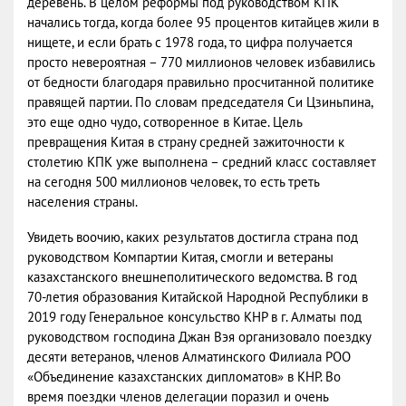
деревень. В целом реформы под руководством КПК
начались тогда, когда более 95 процентов китайцев жили в
нищете, и если брать с 1978 года, то цифра получается
просто невероятная – 770 миллионов человек избавились
от бедности благодаря правильно просчитанной политике
правящей партии. По словам председателя Си Цзиньпина,
это еще одно чудо, сотворенное в Китае. Цель
превращения Китая в страну средней зажиточности к
столетию КПК уже выполнена – средний класс составляет
на сегодня 500 миллионов человек, то есть треть
населения страны.
Увидеть воочию, каких результатов достигла страна под
руководством Компартии Китая, смогли и ветераны
казахстанского внешнеполитического ведомства. В год
70-летия образования Китайской Народной Республики в
2019 году Генеральное консульство КНР в г. Алматы под
руководством господина Джан Вэя организовало поездку
десяти ветеранов, членов Алматинского Филиала РОО
«Объединение казахстанских дипломатов» в КНР. Во
время поездки членов делегации поразил и очень