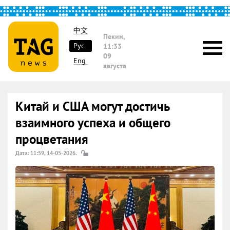
中文
Пекин,
Рус
11:33
09
Eng
августа
Китай и США могут достичь
взаимного успеха и общего
процветания
Дата: 11:59, 14-05-2026.