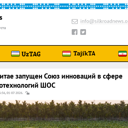
s
info@silkroadnews.o
уста
итае запущен Союз инноваций в сфере
ротехнологий ШОС
6:56, 01-07-2026.