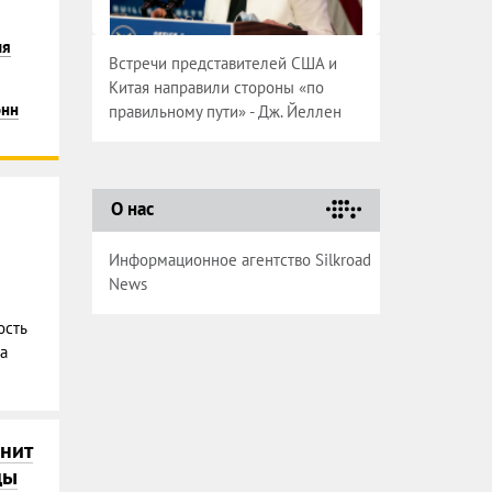
ия
Встречи представителей США и
Китая направили стороны «по
онн
правильному пути» - Дж. Йеллен
О нас
Информационное агентство Silkroad
News
сть
а
нит
ды