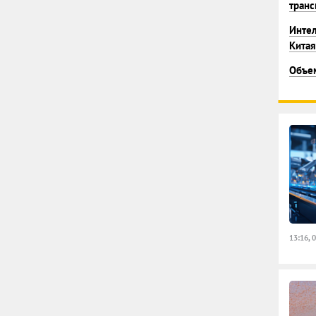
транс
Интел
Китая
Объем
13:16, 