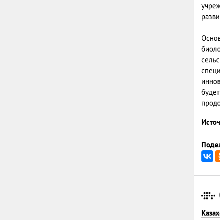
учреж
разви
Основ
биоло
сельс
специ
иннов
будет
продо
Источ
Подел
Казах