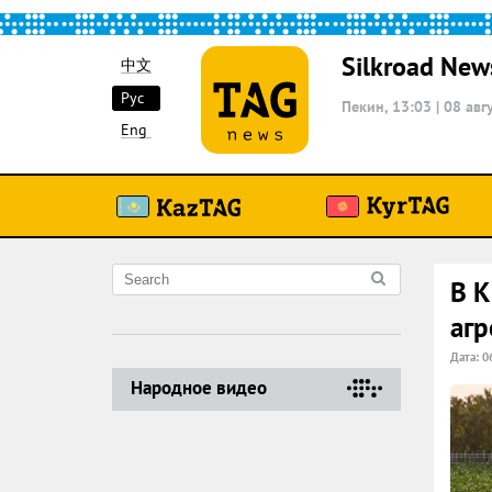
Silkroad New
中文
Рус
Пекин, 13:03
|
08 авг
Eng
В К
аг
Дата: 0
Народное видео