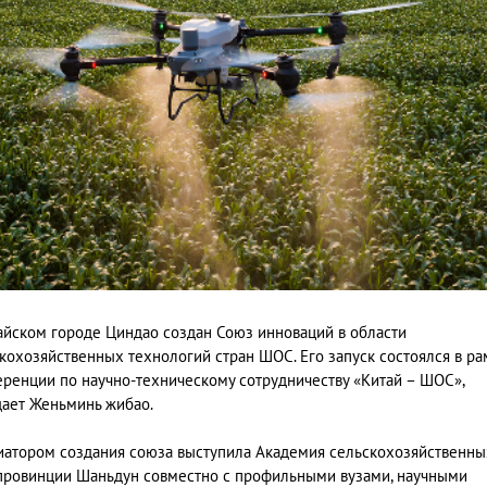
айском городе Циндао создан Союз инноваций в области
кохозяйственных технологий стран ШОС. Его запуск состоялся в ра
ренции по научно-техническому сотрудничеству «Китай – ШОС»,
ает Женьминь жибао.
атором создания союза выступила Академия сельскохозяйственны
провинции Шаньдун совместно с профильными вузами, научными