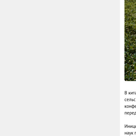
В кит
сельс
конфе
перед
Иници
наук 